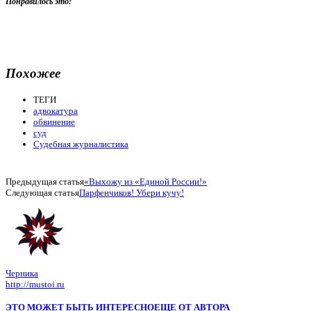
Понравилось это:
Похожее
ТЕГИ
адвокатура
обвинение
суд
Судебная журналистика
Предыдущая статья
«Выхожу из «Единой России!»
Следующая статья
Парфенчиков! Убери кучу!
Черника
http://mustoi.ru
ЭТО МОЖЕТ БЫТЬ ИНТЕРЕСНО
ЕЩЕ ОТ АВТОРА