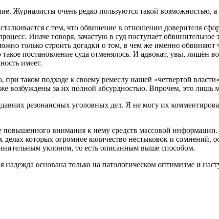
е. Журналисты очень редко пользуются такой возможностью, а 
сталкивается с тем, что обвинение в отношении доверителя сфо
роцесс. Иначе говоря, зачастую в суд поступает обвинительное
ожно только строить догадки о том, в чем же именно обвиняют 
ю такое постановление суда отменялось. И адвокат, увы, лишён
ность имеет.
ю, при таком подходе к своему ремеслу нашей «четвертой власти»
аже возбуждены за их полной абсурдностью. Впрочем, это лишь 
давних резонансных уголовных дел. Я не могу их комментироват
ле повышенного внимания к нему средств массовой информации.
 делах которых огромное количество нестыковок и сомнений, ос
винительным уклоном, то есть описанным выше способом.
моя надежда основана только на патологическом оптимизме и н