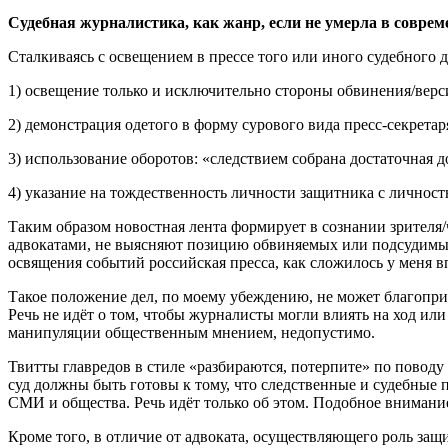
Судебная журналистика, как жанр, если не умерла в совреме
Сталкиваясь с освещением в прессе того или иного судебного 
1) освещение только и исключительно стороны обвинения/верс
2) демонстрация одетого в форму сурового вида пресс-секретар
3) использование оборотов: «следствием собрана достаточная д
4) указание на тождественность личности защитника с личност
Таким образом новостная лента формирует в сознании зрителя
адвокатами, не выясняют позицию обвиняемых или подсудимых,
освящения событий российская пресса, как сложилось у меня в
Такое положение дел, по моему убеждению, не может благопри
Речь не идёт о том, чтобы журналисты могли влиять на ход или
манипуляции общественным мнением, недопустимо.
Твитты главредов в стиле «разбираются, потерпите» по поводу
суд должны быть готовы к тому, что следственные и судебные 
СМИ и общества. Речь идёт только об этом. Подобное внимание
Кроме того, в отличие от адвоката, осуществляющего роль защит