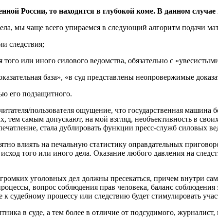
нной России, то находится в глубокой коме. В данном случае
дела, мы чаще всего упираемся в следующий алгоритм подачи ма
ии следствия;
я того или иного силового ведомства, обязательно с «увесистым
оказательная база», «в суд представлены неопровержимые доказат
ью его подзащитного.
/читателя/пользователя ощущение, что государственная машина 
 тем самым допускают, на мой взгляд, необъективность в свои
печатление, стала дублировать функции пресс-служб силовых ве
ятно влиять на печальную статистику оправдательных приговоро
 исход того или иного дела. Оказание любого давления на следст
 громких уголовных дел должны пресекаться, причем внутри сам
процессы, вопрос соблюдения прав человека, баланс соблюдения
 к судебному процессу или следствию будет стимулировать участ
ника в суде, а тем более в отличие от подсудимого, журналист, 