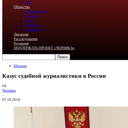
Мир
Общество
Комментарии
Мнения
Блоги
Перепост
Эксперты
Экология
Расследования
Редакция
ПОДДЕРЖАТЬ ПРОЕКТ «ЧЕРНИКА»
Мнения
Казус судебной журналистики в России
От
Черника
-
07.10.2019