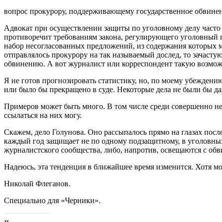
вопрос прокурору, поддерживающему государственное обвинени
Адвокат при осуществлении защиты по уголовному делу часто 
противоречит требованиям закона, регулирующего уголовный п
набор несогласованных предложений, из содержания которых м
отправлялось прокурору на так называемый дослед, то зачасту
обвинению. А вот журналист или корреспондент такую возмож
Я не готов прогнозировать статистику, но, по моему убеждени
или было бы прекращено в суде. Некоторые дела не были бы д
Примеров может быть много. В том числе среди совершенно не
ссылаться на них могу.
Скажем, дело Голунова. Оно рассыпалось прямо на глазах пос
каждый год защищает не по одному подзащитному, в уголовных
журналистского сообщества, либо, напротив, освещаются с об
Надеюсь, эта тенденция в ближайшее время изменится. Хотя 
Николай Флеганов.
Специально для «Черники».