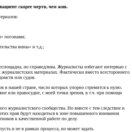
 пациент скорее мертв, чем жив.
териалов:
и» погонами;
ельства вины» и т.д.;
беспощадна, но справедлива. Журналисты избегают интервью с
х журналистских материалах. Фактически вместо всестороннего
домств или судов.
в в нашей стране, число которых упорно стремится к нулю.
вие или правосудие, с моей точки зрения, в т.ч. при помощи
ого журналистского сообщества. Но вместе с тем следствие и
 этих прав будут находиться в зоне повышенного внимания
ников к качественной работе по делу.
пусть и не в рамках процесса, но может задать