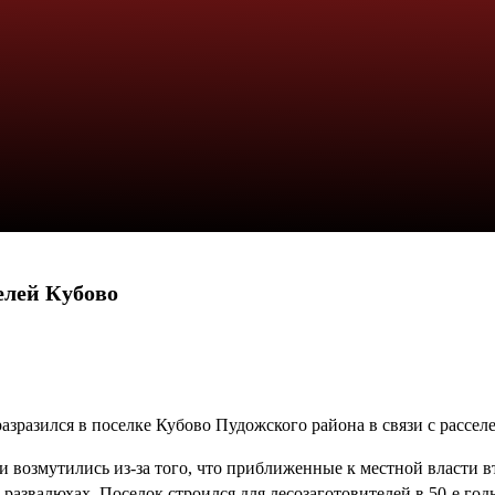
елей Кубово
разразился в поселке Кубово Пудожского района в связи с рассе
и возмутились из-за того, что приближенные к местной власти в
развалюхах. Поселок строился для лесозаготовителей в 50-е год