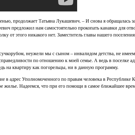
енью, продолжает Татьяна Лукашевич. – И снова я обращалась 
еевич предложил нам самостоятельно прокопать канавки для отво
лку от этого никакого нет. Заместитель главы нашего поселения
учкорубом, неужели мы с сыном – инвалидом детства, не имеем
праведливости по отношению к моей семье. А ведь в поселке а
едь на квартиру как погорельцы, ни в данную программу.
е в адрес Уполномоченного по правам человека в Республике К
е жилье. Надеемся, что при его помощи в самое ближайшее врем