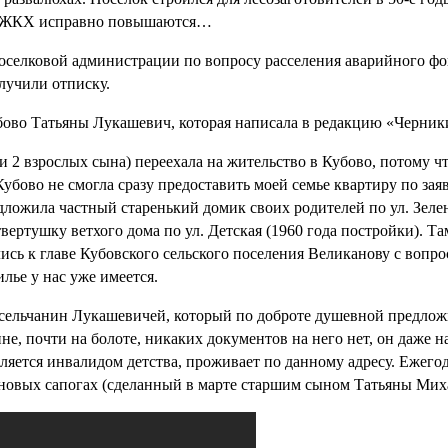
 по ЖКХ исправно повышаются…
поселковой администрации по вопросу расселения аварийного фо
лучили отписку.
ово Татьяны Лукашевич, которая написала в редакцию «Черники
ж и 2 взрослых сына) переехала на жительство в Кубово, потому
убово не смогла сразу предоставить моей семье квартиру по за
дложила частный старенький домик своих родителей по ул. Зеле
вертушку ветхого дома по ул. Детская (1960 года постройки). Т
ись к главе Кубовского сельского поселения Великанову с вопро
илье у нас уже имеется.
носельчанин Лукашевичей, который по доброте душевной предложи
не, почти на болоте, никаких документов на него нет, он даже н
яется инвалидом детства, проживает по данному адресу. Ежегодн
зиновых сапогах (сделанный в марте старшим сыном Татьяны Мих