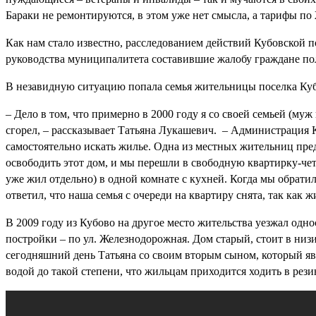
Бараки не ремонтируются, в этом уже нет смысла, а тарифы
Как нам стало известно, расследованием действий Кубовской 
руководства муниципалитета составившие жалобу граждане по
В незавидную ситуацию попала семья жительницы поселка Куб
– Дело в том, что примерно в 2000 году я со своей семьей (му
сгорел, – рассказывает Татьяна Лукашевич. – Администрация К
самостоятельно искать жилье. Одна из местных жительниц пре
освободить этот дом, и мы перешли в свободную квартирку-чет
уже жил отдельно) в одной комнате с кухней. Когда мы обратил
ответил, что наша семья с очереди на квартиру снята, так как ж
В 2009 году из Кубово на другое место жительства уезжал од
постройки – по ул. Железнодорожная. Дом старый, стоит в низи
сегодняшний день Татьяна со своим вторым сыном, который явл
водой до такой степени, что жильцам приходится ходить в ре