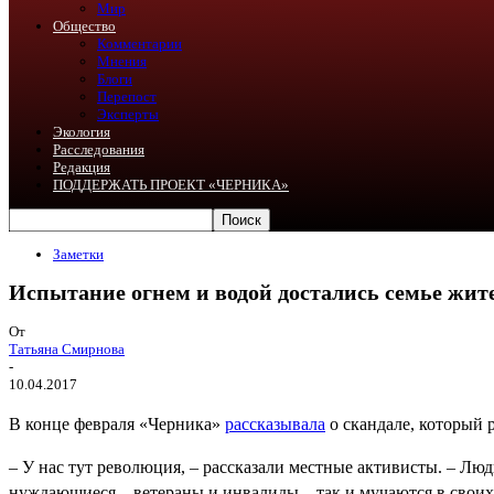
Мир
Общество
Комментарии
Мнения
Блоги
Перепост
Эксперты
Экология
Расследования
Редакция
ПОДДЕРЖАТЬ ПРОЕКТ «ЧЕРНИКА»
Заметки
Испытание огнем и водой достались семье жит
От
Татьяна Смирнова
-
10.04.2017
В конце февраля «Черника»
рассказывала
о скандале, который 
– У нас тут революция, – рассказали местные активисты. – Люд
нуждающиеся – ветераны и инвалиды – так и мучаются в своих 