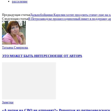
расселение
Предыдущая статья
Дальнобойщики Карелии хотят продлить стачку еще на 
Следующая статья
В Петрозаводске прошел одиночный пикет в поддержку а
Татьяна Смирнова
ЭТО МОЖЕТ БЫТЬ ИНТЕРЕСНО
ЕЩЕ ОТ АВТОРА
Заметки
«А потом на СВО не отправят?» Репортаж из петрозаводског