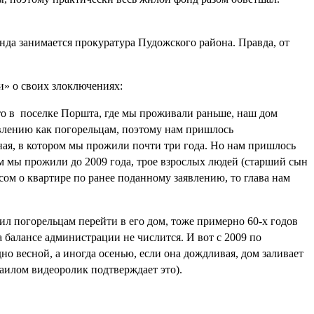
нда занимается прокуратура Пудожского района. Правда, от
» о своих злоключениях:
 что в поселке Поршта, где мы проживали раньше, наш дом
явлению как погорельцам, поэтому нам пришлось
ная, в котором мы прожили почти три года. Но нам пришлось
ам мы прожили до 2009 года, трое взрослых людей (старший сын
сом о квартире по ранее поданному заявлению, то глава нам
л погорельцам перейти в его дом, тоже примерно 60-х годов
а балансе администрации не числится. И вот с 2009 по
о весной, а иногда осенью, если она дождливая, дом заливает
аилом видеоролик подтверждает это).