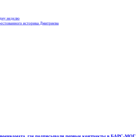
одну неделю
рестованного историка Дмитриева
о военкомата, где подписывали первые контракты в БАРС-МОГ