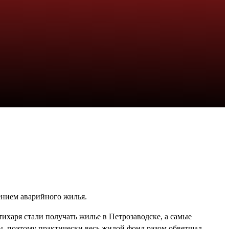
лением аварийного жилья.
тихаря стали получать жилье в Петрозаводске, а самые
ы, поэтому практически весь жилой фонд разом обветшал.