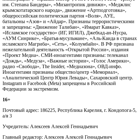
им. Степана Бандеры», «Мизантропик дивижн», «Меджлис
крымскотатарского народа», движение «Артподготовка»,
общероссийская политическая партия «Воля», АУЕ,
батальоны «Азов» и «Айдар». Признаны террористическими
и запрещены: «Движение Талибан», «Имарат Кавказ»,
«Исламское государство» (ИГ, ИГИЛ), Джебхад-ан-Нусра,
«АУМ Синрике», «Братья-мусульмане», «Аль-Каида в странах
исламского Магриба», «Сеть», «Колумбайн». В РФ признана
нежелательной деятельность «Открытой России», издания
«Проект Медиа». СМИ-иноагентами признаны: телеканал
«Дождь», «Медуза», «Важные истории», «Голос Америки»,
радио «Свобода», The Insider, «Медиазона», ОВД-инфо.
Иноагентами признаны общество/центр «Мемориал»,
«Аналитический Центр Юрия Левады», Сахаровский центр.
Instagram и Facebook (Metа) запрещены в Российской
Федерации за экстремизм.
16+
Почтовый адрес: 186225, Республика Карелия, г. Кондопога-5,
а/я 3
Учредитель: Алексеев Алексей Геннадьевич
Главный редактор: Алексеев Алексей Геннадьевич