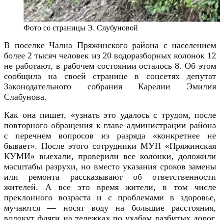
Фото со страницы Э. Слубуновой
В п
оселке
Чална Пряжинского района с населением
более 2 тыс
яч
человек из 20 водоразборных колонок 12
не работают,
в
рабочем состоянии осталось 8.
Об этом
сообщила на своей странице в соцсетях депутат
Законодательного собрания Карелии Эмилия
Слабунова.
Как она пишет, «у
знать это удалось с трудом, после
повторного обращения к главе администрации района
с перечнем вопросов из разряда «конкретнее не
бывает». После этого сотрудники МУП «Пряжинская
КУМИ» выехали, проверили все колонки, доложили
масштабы разрухи, но вместо указания сроков замены
или ремонта рассказывают об ответственности
жителей.
А все это время жители, в том числе
преклонного возраста и с проблемами в здоровье,
мучаются — носят воду на большие расстояния,
волокут фляги на тележках по ухабам разбитых дорог,