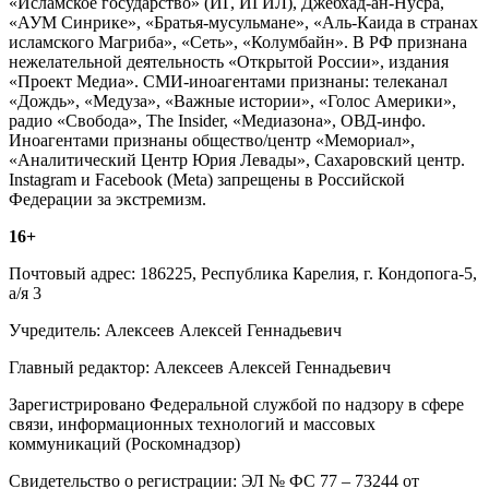
«Исламское государство» (ИГ, ИГИЛ), Джебхад-ан-Нусра,
«АУМ Синрике», «Братья-мусульмане», «Аль-Каида в странах
исламского Магриба», «Сеть», «Колумбайн». В РФ признана
нежелательной деятельность «Открытой России», издания
«Проект Медиа». СМИ-иноагентами признаны: телеканал
«Дождь», «Медуза», «Важные истории», «Голос Америки»,
радио «Свобода», The Insider, «Медиазона», ОВД-инфо.
Иноагентами признаны общество/центр «Мемориал»,
«Аналитический Центр Юрия Левады», Сахаровский центр.
Instagram и Facebook (Metа) запрещены в Российской
Федерации за экстремизм.
16+
Почтовый адрес: 186225, Республика Карелия, г. Кондопога-5,
а/я 3
Учредитель: Алексеев Алексей Геннадьевич
Главный редактор: Алексеев Алексей Геннадьевич
Зарегистрировано Федеральной службой по надзору в сфере
связи, информационных технологий и массовых
коммуникаций (Роскомнадзор)
Свидетельство о регистрации: ЭЛ № ФС 77 – 73244 от