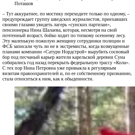
Поташов
– Тут аккуратнее, по мостику переходите только по одному, –
предупреждает группу шведских журналистов, приехавших
своими глазами увидеть лагерь «сунских партизан»,
пенсионерка Нина Шалаева, которая, несмотря на свой
почтенный возраст, бойко ходит по топкому осеннему лесу.
Эту маленькую пожилую женщину сотрудники полиции и
ФСБ записали чуть ли не в экстремисты, когда возмущенные
планами компании «Сатурн Нордстрой» вырубить сосновый
бор под песчаный карьер жители карельской деревни Суна
собирались год назад перекрыть федеральную трассу «Кола».
С тех пор Нина Петровна уже привыкла к регулярным
визитам правоохранителей и, по ее собственному признанию,
стала относиться к ним, как к обыденности.