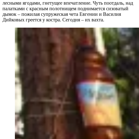
лесными ягодами, гнетущее впечатление. Чуть поотдаль, над
палатками с красным полотнищем поднимается сизоватый
дымок – пожилая супружеская чета Евгении и Василия
Дийковых греется у костра. Сегодня – их вахта.