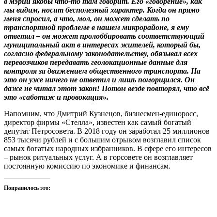
в мэрии якобы что-то там говорит. Его «говорение», как
мы видим, носит бесполезный характер. Когда он прямо
меня спросил, а что, мол, он может сделать по
транспортной проблеме в нашем микрорайоне, я ему
ответил – он может пролоббировать соответствующий
муниципальный акт в интересах жителей, который бы,
согласно федеральному законодательству, обязывал всех
перевозчиков передавать геолокационные данные для
контроля за движением общественного транспорта. На
это он уже ничего не ответил и лишь поморщился. Он
даже не читал этот закон! Потом везде повторял, что всё
это «саботаж и провокация».
Напомним, что Дмитрий Кузнецов, бизнесмен-единоросс,
директор фирмы «Стелла», известен как самый богатый
депутат Петросовета. В 2018 году он заработал 25 миллионов
853 тысячи рублей и с большим отрывом возглавил список
самых богатых народных избранников. В сфере его интересов
– рынок ритуальных услуг. А в горсовете он возглавляет
постоянную комиссию по экономике и финансам.
Понравилось это: