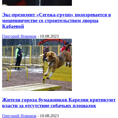
Экс-президент «Сегежа-групп» подозревается в
мошенничестве со строительством дворца
Кабаевой
Григорий Новиков
-
10.08.2023
Жители города бумажников Карелии критикуют
власти за отсутствие собачьих площадок
Григорий Новиков
-
10.08.2023