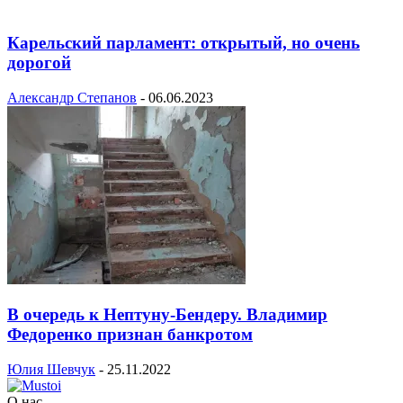
Карельский парламент: открытый, но очень
дорогой
Александр Степанов
-
06.06.2023
В очередь к Нептуну-Бендеру. Владимир
Федоренко признан банкротом
Юлия Шевчук
-
25.11.2022
О нас