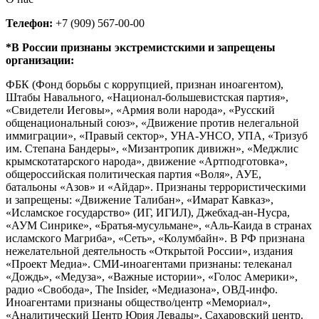
Телефон:
+7 (909) 567-00-00
*В России признаны экстремистскими и запрещены
организации:
ФБК (Фонд борьбы с коррупцией, признан иноагентом),
Штабы Навального, «Национал-большевистская партия»,
«Свидетели Иеговы», «Армия воли народа», «Русский
общенациональный союз», «Движение против нелегальной
иммиграции», «Правый сектор», УНА-УНСО, УПА, «Тризуб
им. Степана Бандеры», «Мизантропик дивижн», «Меджлис
крымскотатарского народа», движение «Артподготовка»,
общероссийская политическая партия «Воля», АУЕ,
батальоны «Азов» и «Айдар». Признаны террористическими
и запрещены: «Движение Талибан», «Имарат Кавказ»,
«Исламское государство» (ИГ, ИГИЛ), Джебхад-ан-Нусра,
«АУМ Синрике», «Братья-мусульмане», «Аль-Каида в странах
исламского Магриба», «Сеть», «Колумбайн». В РФ признана
нежелательной деятельность «Открытой России», издания
«Проект Медиа». СМИ-иноагентами признаны: телеканал
«Дождь», «Медуза», «Важные истории», «Голос Америки»,
радио «Свобода», The Insider, «Медиазона», ОВД-инфо.
Иноагентами признаны общество/центр «Мемориал»,
«Аналитический Центр Юрия Левады», Сахаровский центр.