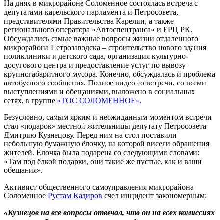
На днях в микрорайоне Соломенное состоялась встреча с
депутатами карельского парламента и Петросовета,
представителями Правительства Карелии, а также
регионального оператора «Автоспецтранса» и ЕРЦ РК.
Обсуждались самые важные вопросы жизни отдаленного
микрорайона Петрозаводска – строительство нового здания
поликлиники и детского сада, организация культурно-
досугового центра и предоставление услуг по вывозу
крупногабаритного мусора. Конечно, обсуждалась и проблема
автобусного сообщения. Полное видео со встречи, со всеми
выступлениями и обещаниями, выложено в социальных
сетях, в группе
«ТОС СОЛОМЕННОЕ».
Безусловно, самым ярким и неожиданным моментом встречи
стал «подарок» местной жительницы депутату Петросовета
Дмитрию Кузнецову. Перед ним на стол поставили
небольшую бумажную ёлочку, на которой висели обращения
жителей. Ёлочка была подарена со следующими словами:
«Там под ёлкой подарки, они такие же пустые, как и ваши
обещания».
Активист общественного самоуправления микрорайона
Соломенное
Рустам Кадиров
счел инцидент закономерным:
«Кузнецов на все вопросы отвечал, что он на всех комиссиях