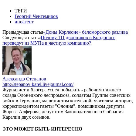
ТЕГИ
Георгий Чентемиров
иноагент
Предыдущая статья
«Доны Корлеоне» беломорского разлива
Следующая статья
Почему 111 дворников в Кондопоге
переведут из МУПа в частную компанию?
Александр Степанов
http://stepanov-karel.livejournal.com/
Журналист и блогер. Успел побывать - рабочим нижнего
склада Олонецкого леспромхоза, солдатом Группы советских
войск в Германии, машинистом котельной, учителем истории,
корреспондентом газеты "Олония", помощником депутата
Жореса Алферова, депутатом Законодательного Собрания
Карелии двух созывов.
ЭТО МОЖЕТ БЫТЬ ИНТЕРЕСНО