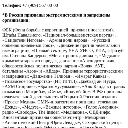
Телефон:
+7 (909) 567-00-00
*В России признаны экстремистскими и запрещены
организации:
ФБК (Фонд борьбы с коррупцией, признан иноагентом),
Штабы Навального, «Национал-большевистская партия»,
«Свидетели Иеговы», «Армия воли народа», «Русский
общенациональный союз», «Движение против нелегальной
иммиграции», «Правый сектор», УНА-УНСО, УПА, «Тризуб
им. Степана Бандеры», «Мизантропик дивижн», «Меджлис
крымскотатарского народа», движение «Артподготовка»,
общероссийская политическая партия «Воля», АУЕ,
батальоны «Азов» и «Айдар». Признаны террористическими
и запрещены: «Движение Талибан», «Имарат Кавказ»,
«Исламское государство» (ИГ, ИГИЛ), Джебхад-ан-Нусра,
«АУМ Синрике», «Братья-мусульмане», «Аль-Каида в странах
исламского Магриба», «Сеть», «Колумбайн». В РФ признана
нежелательной деятельность «Открытой России», издания
«Проект Медиа». СМИ-иноагентами признаны: телеканал
«Дождь», «Медуза», «Важные истории», «Голос Америки»,
радио «Свобода», The Insider, «Медиазона», ОВД-инфо.
Иноагентами признаны общество/центр «Мемориал»,
«Аналитический Центр Юрия Левады», Сахаровский центр.
Instagram и Facebook (Metа) запрещены в Российской