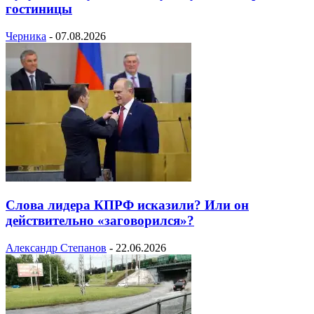
гостиницы
Черника
-
07.08.2026
Слова лидера КПРФ исказили? Или он
действительно «заговорился»?
Александр Степанов
-
22.06.2026