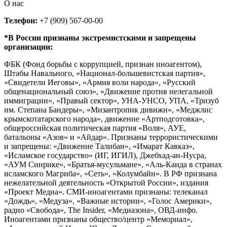
О нас
Телефон:
+7 (909) 567-00-00
*В России признаны экстремистскими и запрещены
организации:
ФБК (Фонд борьбы с коррупцией, признан иноагентом),
Штабы Навального, «Национал-большевистская партия»,
«Свидетели Иеговы», «Армия воли народа», «Русский
общенациональный союз», «Движение против нелегальной
иммиграции», «Правый сектор», УНА-УНСО, УПА, «Тризуб
им. Степана Бандеры», «Мизантропик дивижн», «Меджлис
крымскотатарского народа», движение «Артподготовка»,
общероссийская политическая партия «Воля», АУЕ,
батальоны «Азов» и «Айдар». Признаны террористическими
и запрещены: «Движение Талибан», «Имарат Кавказ»,
«Исламское государство» (ИГ, ИГИЛ), Джебхад-ан-Нусра,
«АУМ Синрике», «Братья-мусульмане», «Аль-Каида в странах
исламского Магриба», «Сеть», «Колумбайн». В РФ признана
нежелательной деятельность «Открытой России», издания
«Проект Медиа». СМИ-иноагентами признаны: телеканал
«Дождь», «Медуза», «Важные истории», «Голос Америки»,
радио «Свобода», The Insider, «Медиазона», ОВД-инфо.
Иноагентами признаны общество/центр «Мемориал»,