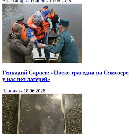
Александр Степанов
-
19.06.2026
Геннадий Сараев: «После трагедии на Сямозере
у нас нет лагерей»
Черника
-
18.06.2026