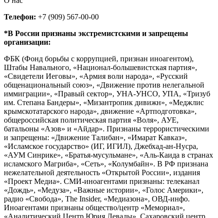
О нас
Телефон:
+7 (909) 567-00-00
*В России признаны экстремистскими и запрещены
организации:
ФБК (Фонд борьбы с коррупцией, признан иноагентом),
Штабы Навального, «Национал-большевистская партия»,
«Свидетели Иеговы», «Армия воли народа», «Русский
общенациональный союз», «Движение против нелегальной
иммиграции», «Правый сектор», УНА-УНСО, УПА, «Тризуб
им. Степана Бандеры», «Мизантропик дивижн», «Меджлис
крымскотатарского народа», движение «Артподготовка»,
общероссийская политическая партия «Воля», АУЕ,
батальоны «Азов» и «Айдар». Признаны террористическими
и запрещены: «Движение Талибан», «Имарат Кавказ»,
«Исламское государство» (ИГ, ИГИЛ), Джебхад-ан-Нусра,
«АУМ Синрике», «Братья-мусульмане», «Аль-Каида в странах
исламского Магриба», «Сеть», «Колумбайн». В РФ признана
нежелательной деятельность «Открытой России», издания
«Проект Медиа». СМИ-иноагентами признаны: телеканал
«Дождь», «Медуза», «Важные истории», «Голос Америки»,
радио «Свобода», The Insider, «Медиазона», ОВД-инфо.
Иноагентами признаны общество/центр «Мемориал»,
«Аналитический Центр Юрия Левады», Сахаровский центр.