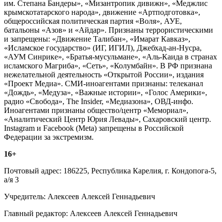
им. Степана Бандеры», «Мизантропик дивижн», «Меджлис
крымскотатарского народа», движение «Артподготовка»,
общероссийская политическая партия «Воля», АУЕ,
батальоны «Азов» и «Айдар». Признаны террористическими
и запрещены: «Движение Талибан», «Имарат Кавказ»,
«Исламское государство» (ИГ, ИГИЛ), Джебхад-ан-Нусра,
«АУМ Синрике», «Братья-мусульмане», «Аль-Каида в странах
исламского Магриба», «Сеть», «Колумбайн». В РФ признана
нежелательной деятельность «Открытой России», издания
«Проект Медиа». СМИ-иноагентами признаны: телеканал
«Дождь», «Медуза», «Важные истории», «Голос Америки»,
радио «Свобода», The Insider, «Медиазона», ОВД-инфо.
Иноагентами признаны общество/центр «Мемориал»,
«Аналитический Центр Юрия Левады», Сахаровский центр.
Instagram и Facebook (Metа) запрещены в Российской
Федерации за экстремизм.
16+
Почтовый адрес: 186225, Республика Карелия, г. Кондопога-5,
а/я 3
Учредитель: Алексеев Алексей Геннадьевич
Главный редактор: Алексеев Алексей Геннадьевич