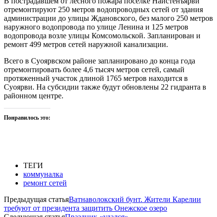
В пострадавшем от лесного пожара посёлке Найстенъярви
отремонтируют 250 метров водопроводных сетей от здания
администрации до улицы Ждановского, без малого 250 метров
наружного водопровода по улице Ленина и 125 метров
водопровода возле улицы Комсомольской. Запланирован и
ремонт 499 метров сетей наружной канализации.
Всего в Суоярвском районе запланировано до конца года
отремонтировать более 4,6 тысяч метров сетей, самый
протяженный участок длиной 1765 метров находится в
Суоярви. На субсидии также будут обновлены 22 гидранта в
районном центре.
Понравилось это:
ТЕГИ
коммуналка
ремонт сетей
Предыдущая статья
Ватнаволокский бунт. Жители Карелии
требуют от президента защитить Онежское озеро
Следующая статья
Праздник «удался»