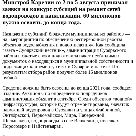
Минстрой Карелии со 2 по 5 августа принимал
заявки на конкурс субсидий на ремонт сетей
водопроводов и канализации. 60 миллионов
нужно освоить до конца года.
Назначение субсидий бюджетам муниципальных районов —
на «мероприятия по обеспечению бесперебойной работы
объектов водоснабжения и водоотведения». Как сообщила
газета «Суоярвский вестник», администрация Суоярвского
района в сжатые сроки подготовила пакет необходимых
документов о находящихся в муниципальной собственности и
подлежащих капремонту сетях в Суоярви и на селе. По
результатам отбора район получит более 16 миллионов
рублей.
Средства должны быть освоены до конца 2021 года, сообщает
издание. Аукционы по определению подрядчиков
администрация объявит в сентябре. Среди объектов «водной»
инфраструктуры, которые будут отремонтированы, значатся:
наружный водопровод в Суоярви на улицах Фабричной,
Октябрьской, Первомайской, Мира, Набережной,
Шельшакова, водопроводы в селе Вешкелица, поселках
Поросозеро и Найстенъярви.