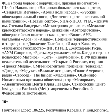
ФБК (Фонд борьбы с коррупцией, признан иноагентом),
Штабы Навального, «Национал-большевистская партия»,
«Свидетели Иеговы», «Армия воли народа», «Русский
общенациональный союз», «Движение против нелегальной
иммиграции», «Правый сектор», УНА-УНСО, УПА, «Тризуб
им. Степана Бандеры», «Мизантропик дивижн», «Меджлис
крымскотатарского народа», движение «Артподготовка»,
общероссийская политическая партия «Воля», АУЕ,
батальоны «Азов» и «Айдар». Признаны террористическими
и запрещены: «Движение Талибан», «Имарат Кавказ»,
«Исламское государство» (ИГ, ИГИЛ), Джебхад-ан-Нусра,
«АУМ Синрике», «Братья-мусульмане», «Аль-Каида в странах
исламского Магриба», «Сеть», «Колумбайн». В РФ признана
нежелательной деятельность «Открытой России», издания
«Проект Медиа». СМИ-иноагентами признаны: телеканал
«Дождь», «Медуза», «Важные истории», «Голос Америки»,
радио «Свобода», The Insider, «Медиазона», ОВД-инфо.
Иноагентами признаны общество/центр «Мемориал»,
«Аналитический Центр Юрия Левады», Сахаровский центр.
Instagram и Facebook (Metа) запрещены в Российской
Федерации за экстремизм.
16+
Почтовый адрес: 186225, Республика Карелия, г. Кондопога-5,