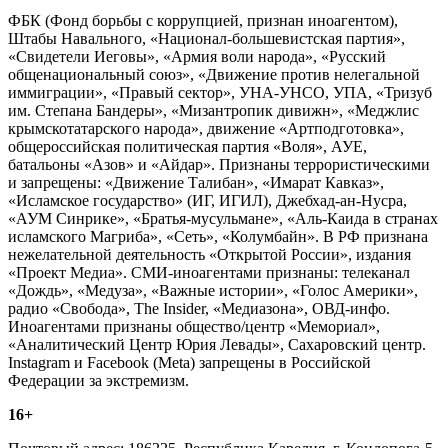
ФБК (Фонд борьбы с коррупцией, признан иноагентом),
Штабы Навального, «Национал-большевистская партия»,
«Свидетели Иеговы», «Армия воли народа», «Русский
общенациональный союз», «Движение против нелегальной
иммиграции», «Правый сектор», УНА-УНСО, УПА, «Тризуб
им. Степана Бандеры», «Мизантропик дивижн», «Меджлис
крымскотатарского народа», движение «Артподготовка»,
общероссийская политическая партия «Воля», АУЕ,
батальоны «Азов» и «Айдар». Признаны террористическими
и запрещены: «Движение Талибан», «Имарат Кавказ»,
«Исламское государство» (ИГ, ИГИЛ), Джебхад-ан-Нусра,
«АУМ Синрике», «Братья-мусульмане», «Аль-Каида в странах
исламского Магриба», «Сеть», «Колумбайн». В РФ признана
нежелательной деятельность «Открытой России», издания
«Проект Медиа». СМИ-иноагентами признаны: телеканал
«Дождь», «Медуза», «Важные истории», «Голос Америки»,
радио «Свобода», The Insider, «Медиазона», ОВД-инфо.
Иноагентами признаны общество/центр «Мемориал»,
«Аналитический Центр Юрия Левады», Сахаровский центр.
Instagram и Facebook (Metа) запрещены в Российской
Федерации за экстремизм.
16+