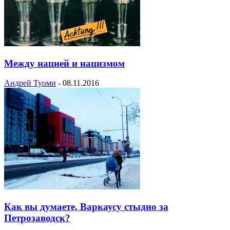
Между нацией и нацизмом
Андрей Туоми
-
08.11.2016
Как вы думаете, Варкаусу стыдно за
Петрозаводск?