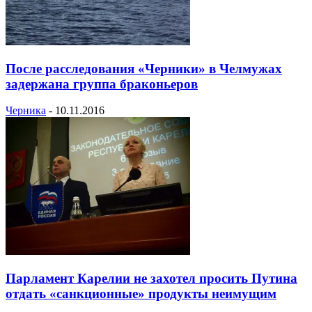
После расследования «Черники» в Челмужах
задержана группа браконьеров
Черника
-
10.11.2016
Парламент Карелии не захотел просить Путина
отдать «санкционные» продукты неимущим