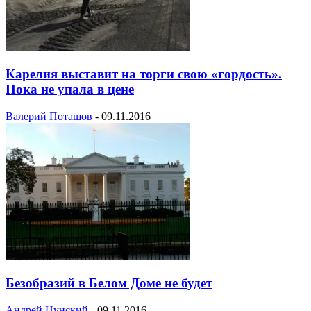
Карелия выставит на торги свою «гордость».
Пока не упала в цене
Валерий Поташов
-
09.11.2016
Безобразий в Белом Доме не будет
Андрей Цунский
-
09.11.2016