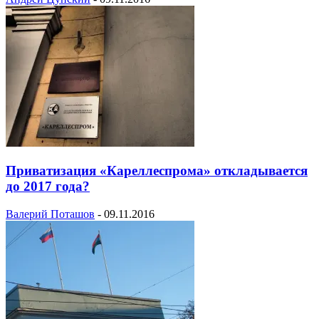
Приватизация «Кареллеспрома» откладывается
до 2017 года?
Валерий Поташов
-
09.11.2016