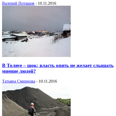
Валерий Поташов
-
10.11.2016
В Толвуе – шок: власть опять не желает слышать
мнение людей?
Татьяна Смирнова
-
10.11.2016