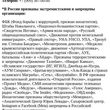
Телефон:
+7 (909) 567-00-00
*В России признаны экстремистскими и запрещены
организации:
ФБК (Фонд борьбы с коррупцией, признан иноагентом),
Штабы Навального, «Национал-большевистская партия»,
«Свидетели Иеговы», «Армия воли народа», «Русский
общенациональный союз», «Движение против нелегальной
иммиграции», «Правый сектор», УНА-УНСО, УПА, «Тризуб
им. Степана Бандеры», «Мизантропик дивижн», «Меджлис
крымскотатарского народа», движение «Артподготовка»,
общероссийская политическая партия «Воля», АУЕ,
батальоны «Азов» и «Айдар». Признаны террористическими
и запрещены: «Движение Талибан», «Имарат Кавказ»,
«Исламское государство» (ИГ, ИГИЛ), Джебхад-ан-Нусра,
«АУМ Синрике», «Братья-мусульмане», «Аль-Каида в странах
исламского Магриба», «Сеть», «Колумбайн». В РФ признана
нежелательной деятельность «Открытой России», издания
«Проект Медиа». СМИ-иноагентами признаны: телеканал
«Дождь», «Медуза», «Важные истории», «Голос Америки»,
радио «Свобода», The Insider, «Медиазона», ОВД-инфо.
Иноагентами признаны общество/центр «Мемориал»,
«Аналитический Центр Юрия Левады», Сахаровский центр.
Instagram и Facebook (Metа) запрещены в Российской