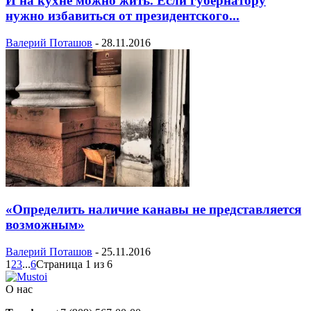
И на кухне можно жить. Если губернатору
нужно избавиться от президентского...
Валерий Поташов
-
28.11.2016
«Определить наличие канавы не представляется
возможным»
Валерий Поташов
-
25.11.2016
1
2
3
...
6
Страница 1 из 6
О нас