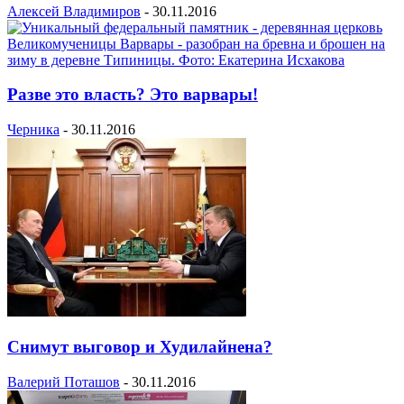
Алексей Владимиров
-
30.11.2016
Разве это власть? Это варвары!
Черника
-
30.11.2016
Снимут выговор и Худилайнена?
Валерий Поташов
-
30.11.2016