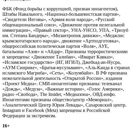
ФБК (Фонд борьбы с коррупцией, признан иноагентом),
Штабы Навального, «Национал-большевистская партия»,
«Свидетели Иеговы», «Армия воли народа», «Русский
общенациональный союз», «Движение против нелегальной
иммиграции», «Правый сектор», УНА-УНСО, УПА, «Тризуб
им. Степана Бандеры», «Мизантропик дивижн», «Меджлис
крымскотатарского народа», движение «Артподготовка»,
общероссийская политическая партия «Воля», АУЕ,
батальоны «Азов» и «Айдар». Признаны террористическими
и запрещены: «Движение Талибан», «Имарат Кавказ»,
«Исламское государство» (ИГ, ИГИЛ), Джебхад-ан-Нусра,
«АУМ Синрике», «Братья-мусульмане», «Аль-Каида в странах
исламского Магриба», «Сеть», «Колумбайн». В РФ признана
нежелательной деятельность «Открытой России», издания
«Проект Медиа». СМИ-иноагентами признаны: телеканал
«Дождь», «Медуза», «Важные истории», «Голос Америки»,
радио «Свобода», The Insider, «Медиазона», ОВД-инфо.
Иноагентами признаны общество/центр «Мемориал»,
«Аналитический Центр Юрия Левады», Сахаровский центр.
Instagram и Facebook (Metа) запрещены в Российской
Федерации за экстремизм.
16+