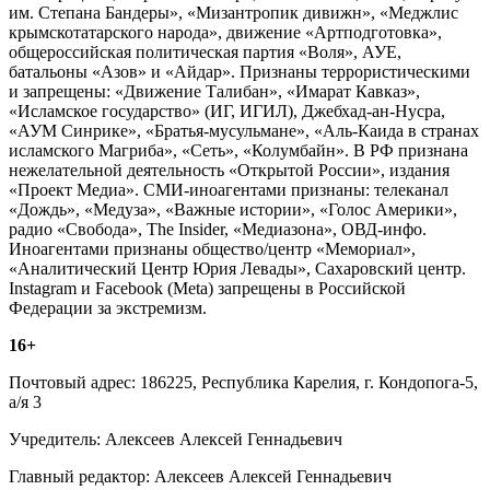
им. Степана Бандеры», «Мизантропик дивижн», «Меджлис
крымскотатарского народа», движение «Артподготовка»,
общероссийская политическая партия «Воля», АУЕ,
батальоны «Азов» и «Айдар». Признаны террористическими
и запрещены: «Движение Талибан», «Имарат Кавказ»,
«Исламское государство» (ИГ, ИГИЛ), Джебхад-ан-Нусра,
«АУМ Синрике», «Братья-мусульмане», «Аль-Каида в странах
исламского Магриба», «Сеть», «Колумбайн». В РФ признана
нежелательной деятельность «Открытой России», издания
«Проект Медиа». СМИ-иноагентами признаны: телеканал
«Дождь», «Медуза», «Важные истории», «Голос Америки»,
радио «Свобода», The Insider, «Медиазона», ОВД-инфо.
Иноагентами признаны общество/центр «Мемориал»,
«Аналитический Центр Юрия Левады», Сахаровский центр.
Instagram и Facebook (Metа) запрещены в Российской
Федерации за экстремизм.
16+
Почтовый адрес: 186225, Республика Карелия, г. Кондопога-5,
а/я 3
Учредитель: Алексеев Алексей Геннадьевич
Главный редактор: Алексеев Алексей Геннадьевич