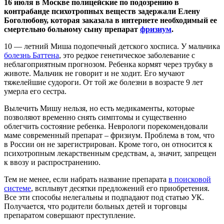
16 июля в Москве полицейские по подозрению в
контрабанде психотропных веществ задержали Елену
Боголюбову, которая заказала в интернете необходимый ее
смертельно больному сыну препарат
фризиум
.
10 — летний Миша подопечный детского хосписа. У мальчика
болезнь Баттена
, это редкое генетическое заболевание с
неблагоприятным прогнозом. Ребенка кормят через трубку в
животе. Мальчик не говорит и не ходит. Его мучают
тяжелейшие судороги. От той же болезни в возрасте 9 лет
умерла его сестра.
Вылечить Мишу нельзя, но есть медикаменты, которые
позволяют временно снять симптомы и существенно
облегчить состояние ребенка. Неврологи порекомендовали
маме современный препарат – фризиум. Проблема в том, что
в России он не зарегистрирован. Кроме того, он относится к
психотропным лекарственным средствам, а, значит, запрещен
к ввозу и распространению.
Тем не менее, если набрать название препарата
в поисковой
системе
, всплывут десятки предложений его приобретения.
Все эти способы нелегальны и подпадают под статью УК.
Получается, что родители больных детей и торговцы
препаратом совершают преступление.