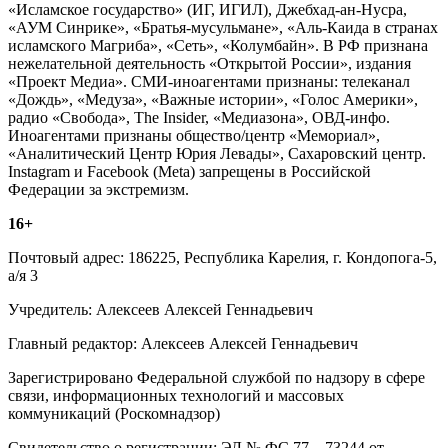
«Исламское государство» (ИГ, ИГИЛ), Джебхад-ан-Нусра,
«АУМ Синрике», «Братья-мусульмане», «Аль-Каида в странах
исламского Магриба», «Сеть», «Колумбайн». В РФ признана
нежелательной деятельность «Открытой России», издания
«Проект Медиа». СМИ-иноагентами признаны: телеканал
«Дождь», «Медуза», «Важные истории», «Голос Америки»,
радио «Свобода», The Insider, «Медиазона», ОВД-инфо.
Иноагентами признаны общество/центр «Мемориал»,
«Аналитический Центр Юрия Левады», Сахаровский центр.
Instagram и Facebook (Metа) запрещены в Российской
Федерации за экстремизм.
16+
Почтовый адрес: 186225, Республика Карелия, г. Кондопога-5,
а/я 3
Учредитель: Алексеев Алексей Геннадьевич
Главный редактор: Алексеев Алексей Геннадьевич
Зарегистрировано Федеральной службой по надзору в сфере
связи, информационных технологий и массовых
коммуникаций (Роскомнадзор)
Свидетельство о регистрации: ЭЛ № ФС 77 – 73244 от