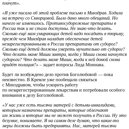
плачут»
.
«Я уже писала об этой проблеме письмо в Минздрав. Ходила
на встречу со Скворцовой. Было дано много обещаний. Но
ничего не изменилось. Противосудорожные препараты в
России так и не стали доступны. Не знаю что делать.
Сколько ещё мам умирающих детей надо посадить в тюрьму,
прежде чем Минздрав наладит обеспечение детей
незарегистрованными в России препаратами от судорог?
Сколько ещё детей должны умереть мучительно от судорог?
Что делать маме Миши завтра, когда у Миши снова начнутся
судороги? Что делать маме Миши, когда к ней домой снова
придёт полиция?»
– задает вопросы Лида Мониава.
Будет ли возбуждено дело против Боголюбовой — пока
неизвестно. В Кремле уже пообещали связаться
с Минздравом, чтобы ускорить работу
по незарегистрированным лекарствам и потребовали особого
внимания к делу Боголюбовой.
«У нас уже есть тысячи матерей с детьми-инвалидами,
которым назначены препараты, которые облегчают
им жизнь и которые мы не может получить в России. Ну это
безумие, понимаете. Я на самом деле думаю, что какие-то
меры должны быть предприняты. Нас, матерей тысячи