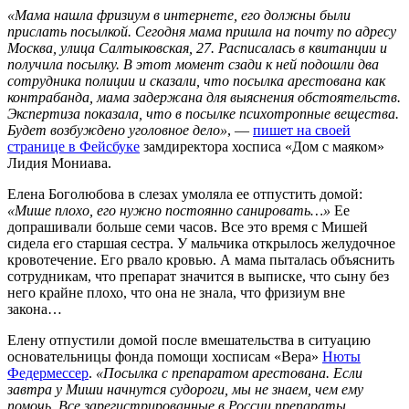
«Мама нашла фризиум в интернете, его должны были
прислать посылкой. Сегодня мама пришла на почту по адресу
Москва, улица Салтыковская, 27. Расписалась в квитанции и
получила посылку. В этот момент сзади к ней подошли два
сотрудника полиции и сказали, что посылка арестована как
контрабанда, мама задержана для выяснения обстоятельств.
Экспертиза показала, что в посылке психотропные вещества.
Будет возбуждено уголовное дело»
, —
пишет на своей
странице в Фейсбуке
замдиректора хосписа «Дом с маяком»
Лидия Мониава.
Елена Боголюбова в слезах умоляла ее отпустить домой:
«Мише плохо, его нужно постоянно санировать…»
Ее
допрашивали больше семи часов. Все это время с Мишей
сидела его старшая сестра. У мальчика открылось желудочное
кровотечение. Его рвало кровью. А мама пыталась объяснить
сотрудникам, что препарат значится в выписке, что сыну без
него крайне плохо, что она не знала, что фризиум вне
закона…
Елену отпустили домой после вмешательства в ситуацию
основательницы фонда помощи хосписам «Вера»
Нюты
Федермессер
.
«Посылка с препаратом арестована. Если
завтра у Миши начнутся судороги, мы не знаем, чем ему
помочь. Все зарегистрированные в России препараты