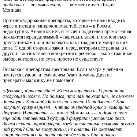
пробовали — не помогают»
, — комментирует Лидия
Мониава.
Противосудорожные препараты, которые не надо вводить
через инъекции: микроклизмы, таблетки – в России
недоступны. Аналогов нет, и тысячи родителей прямо сейчас
находятся перед дилеммой – нарушать закон и становиться
преступниками или наблюдать, как страдают и умирают их
дети. С одной стороны закон, перед которым все равны, а с
другой – жизнь твоего конкретного ребенка. Такой страшный
выбор, которого, по сути, просто не существует.
Посылка с препаратом арестована. Если завтра у ребенка
начнутся судороги, ему нечем будет помочь. Другие
препараты мальчику не помогают.
«Девочки, здравствуйте! Ждем лекарство из Германии на
следующей неделе. Но боимся, что нам не хватит, не сможем
дотянуть. Кто-нибудь может занять 10 таблеток? Как
получим, сразу вернем!
–
читаю очередной крик о помощи на
форуме в Интернете, —
пишет Мониава, —
и думаю: вот
еще один готовенький будущий фигурант уголовного дела.
Зачем искать наркодилеров, когда несчастные мамочки всегда
под рукой? Они не вооружены, не опасны. Не оказывают
сопротивления и не пытаются убежать. Они только