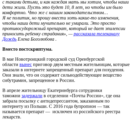
с такими детьми, и как каждая мать мы хотим, чтобы наши
дети жили. Пусть это будет 10, 8 лет, но чтобы им было
комфортно. Что же с нашим законодательством…
Я не политик, но прошу внести хоть какие-то изменения,
чтобы наши дети мучительно не умирали. Это просто
противосудорожный препарат, который не дает эпилепсии
приносить ребенку страдания», —
рассказала телеканалу
Дождь
Елена Боголюбова .
Вместо постскриптума.
В мае Новотроицкий городской суд Оренбургской
области
вынес
приговор двум местным жительницам, которые
заказали в интернете запрещенный препарат для похудения.
Они знали, что он содержит сильнодействующее вещество
сибутрамин, запрещенное в России.
В апреле жительницу Екатеринбурга сотрудники
таможни
задержали
в отделении «Почты России», где она
забрала посылку с антидепрессантом, заказанным по
интернету из Польши. С 2016 года бупропион — так
называется препарат — исключен из российского реестра
лекарств.