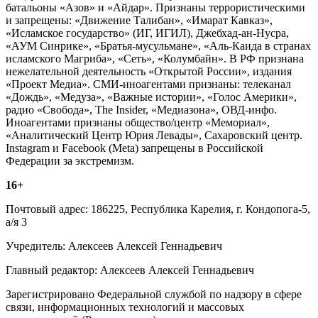
батальоны «Азов» и «Айдар». Признаны террористическими
и запрещены: «Движение Талибан», «Имарат Кавказ»,
«Исламское государство» (ИГ, ИГИЛ), Джебхад-ан-Нусра,
«АУМ Синрике», «Братья-мусульмане», «Аль-Каида в странах
исламского Магриба», «Сеть», «Колумбайн». В РФ признана
нежелательной деятельность «Открытой России», издания
«Проект Медиа». СМИ-иноагентами признаны: телеканал
«Дождь», «Медуза», «Важные истории», «Голос Америки»,
радио «Свобода», The Insider, «Медиазона», ОВД-инфо.
Иноагентами признаны общество/центр «Мемориал»,
«Аналитический Центр Юрия Левады», Сахаровский центр.
Instagram и Facebook (Metа) запрещены в Российской
Федерации за экстремизм.
16+
Почтовый адрес: 186225, Республика Карелия, г. Кондопога-5,
а/я 3
Учредитель: Алексеев Алексей Геннадьевич
Главный редактор: Алексеев Алексей Геннадьевич
Зарегистрировано Федеральной службой по надзору в сфере
связи, информационных технологий и массовых