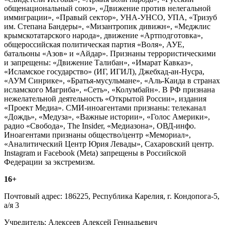
общенациональный союз», «Движение против нелегальной
иммиграции», «Правый сектор», УНА-УНСО, УПА, «Тризуб
им. Степана Бандеры», «Мизантропик дивижн», «Меджлис
крымскотатарского народа», движение «Артподготовка»,
общероссийская политическая партия «Воля», АУЕ,
батальоны «Азов» и «Айдар». Признаны террористическими
и запрещены: «Движение Талибан», «Имарат Кавказ»,
«Исламское государство» (ИГ, ИГИЛ), Джебхад-ан-Нусра,
«АУМ Синрике», «Братья-мусульмане», «Аль-Каида в странах
исламского Магриба», «Сеть», «Колумбайн». В РФ признана
нежелательной деятельность «Открытой России», издания
«Проект Медиа». СМИ-иноагентами признаны: телеканал
«Дождь», «Медуза», «Важные истории», «Голос Америки»,
радио «Свобода», The Insider, «Медиазона», ОВД-инфо.
Иноагентами признаны общество/центр «Мемориал»,
«Аналитический Центр Юрия Левады», Сахаровский центр.
Instagram и Facebook (Metа) запрещены в Российской
Федерации за экстремизм.
16+
Почтовый адрес: 186225, Республика Карелия, г. Кондопога-5,
а/я 3
Учредитель: Алексеев Алексей Геннадьевич