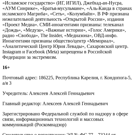
«Исламское государство» (ИГ, ИГИЛ), Джебхад-ан-Нусра,
«АУМ Синрике», «Братья-мусульмане», «Аль-Каида в странах
исламского Магриба», «Сеть», «Колумбайн». В РФ признана
нежелательной деятельность «Открытой России», издания
«Проект Медиа». СМИ-иноагентами признаны: телеканал
«Дождь», «Медуза», «Важные истории», «Голос Америки»,
радио «Свобода», The Insider, «Медиазона», ОВД-инфо.
Иноагентами признаны общество/центр «Мемориал»,
«Аналитический Центр Юрия Левады», Сахаровский центр.
Instagram и Facebook (Metа) запрещены в Российской
Федерации за экстремизм.
16+
Почтовый адрес: 186225, Республика Карелия, г. Кондопога-5,
а/я 3
Учредитель: Алексеев Алексей Геннадьевич
Главный редактор: Алексеев Алексей Геннадьевич
Зарегистрировано Федеральной службой по надзору в сфере
связи, информационных технологий и массовых
коммуникаций (Роскомнадзор)
Свидетельство о регистрации: ЭЛ № ФС 77 – 73244 от