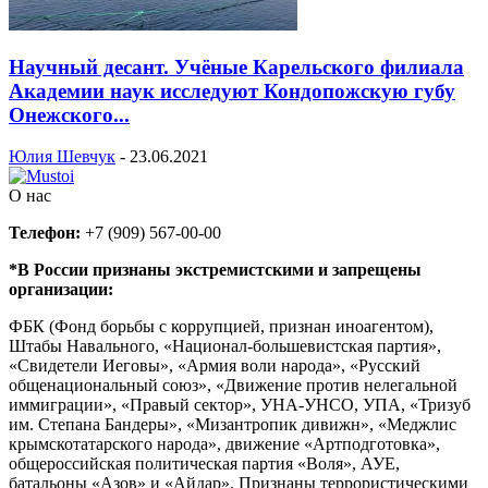
Научный десант. Учёные Карельского филиала
Академии наук исследуют Кондопожскую губу
Онежского...
Юлия Шевчук
-
23.06.2021
О нас
Телефон:
+7 (909) 567-00-00
*В России признаны экстремистскими и запрещены
организации:
ФБК (Фонд борьбы с коррупцией, признан иноагентом),
Штабы Навального, «Национал-большевистская партия»,
«Свидетели Иеговы», «Армия воли народа», «Русский
общенациональный союз», «Движение против нелегальной
иммиграции», «Правый сектор», УНА-УНСО, УПА, «Тризуб
им. Степана Бандеры», «Мизантропик дивижн», «Меджлис
крымскотатарского народа», движение «Артподготовка»,
общероссийская политическая партия «Воля», АУЕ,
батальоны «Азов» и «Айдар». Признаны террористическими