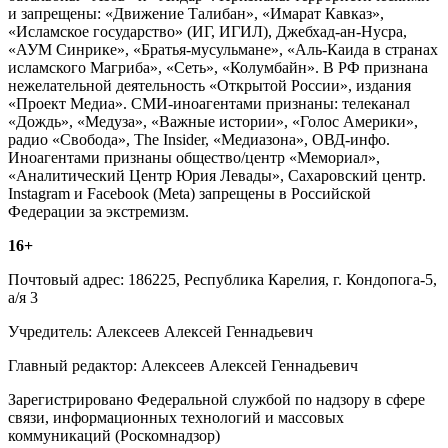
и запрещены: «Движение Талибан», «Имарат Кавказ»,
«Исламское государство» (ИГ, ИГИЛ), Джебхад-ан-Нусра,
«АУМ Синрике», «Братья-мусульмане», «Аль-Каида в странах
исламского Магриба», «Сеть», «Колумбайн». В РФ признана
нежелательной деятельность «Открытой России», издания
«Проект Медиа». СМИ-иноагентами признаны: телеканал
«Дождь», «Медуза», «Важные истории», «Голос Америки»,
радио «Свобода», The Insider, «Медиазона», ОВД-инфо.
Иноагентами признаны общество/центр «Мемориал»,
«Аналитический Центр Юрия Левады», Сахаровский центр.
Instagram и Facebook (Metа) запрещены в Российской
Федерации за экстремизм.
16+
Почтовый адрес: 186225, Республика Карелия, г. Кондопога-5,
а/я 3
Учредитель: Алексеев Алексей Геннадьевич
Главный редактор: Алексеев Алексей Геннадьевич
Зарегистрировано Федеральной службой по надзору в сфере
связи, информационных технологий и массовых
коммуникаций (Роскомнадзор)