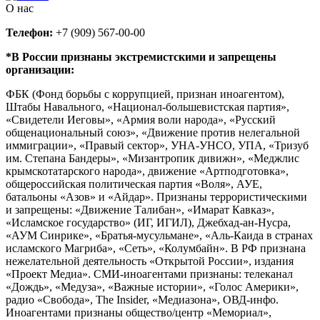
О нас
Телефон:
+7 (909) 567-00-00
*В России признаны экстремистскими и запрещены
организации:
ФБК (Фонд борьбы с коррупцией, признан иноагентом),
Штабы Навального, «Национал-большевистская партия»,
«Свидетели Иеговы», «Армия воли народа», «Русский
общенациональный союз», «Движение против нелегальной
иммиграции», «Правый сектор», УНА-УНСО, УПА, «Тризуб
им. Степана Бандеры», «Мизантропик дивижн», «Меджлис
крымскотатарского народа», движение «Артподготовка»,
общероссийская политическая партия «Воля», АУЕ,
батальоны «Азов» и «Айдар». Признаны террористическими
и запрещены: «Движение Талибан», «Имарат Кавказ»,
«Исламское государство» (ИГ, ИГИЛ), Джебхад-ан-Нусра,
«АУМ Синрике», «Братья-мусульмане», «Аль-Каида в странах
исламского Магриба», «Сеть», «Колумбайн». В РФ признана
нежелательной деятельность «Открытой России», издания
«Проект Медиа». СМИ-иноагентами признаны: телеканал
«Дождь», «Медуза», «Важные истории», «Голос Америки»,
радио «Свобода», The Insider, «Медиазона», ОВД-инфо.
Иноагентами признаны общество/центр «Мемориал»,