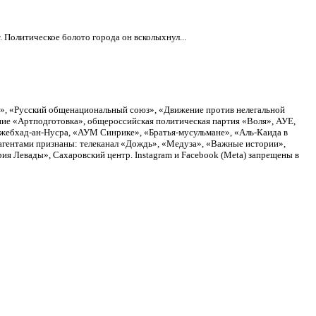
 Политическое болото города он всколыхнул...
а», «Русский общенациональный союз», «Движение против нелегальной
ие «Артподготовка», общероссийская политическая партия «Воля», АУЕ,
Джебхад-ан-Нусра, «АУМ Синрике», «Братья-мусульмане», «Аль-Каида в
агентами признаны: телеканал «Дождь», «Медуза», «Важные истории»,
я Левады», Сахаровский центр. Instagram и Facebook (Metа) запрещены в