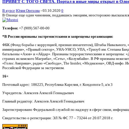
ПРИВЕТ С ТОГО СВЕТА. Портал в иные миры открыт в Оло
В курсе
Юлия Орехова
-
03.10.2020
0
В Олонце еще один чиновник, поддавшись эмоциям, неосторожно высказался 
Телефон:
+7 (909) 567-00-00
*В России признаны экстремистскими и запрещены организации:
ФБК (Фонд борьбы с коррупцией, признан иноагентом), Штабы Навального, 
иммиграции», «Правый сектор», УНА-УНСО, УПА, «Тризуб им. Степана Банд
батальоны «Азов» и «Айдар». Признаны террористическими и запрещены: «Д
странах исламского Магриба», «Сеть», «Колумбайн». В РФ признана нежела
«Голос Америки», радио «Свобода», The Insider, «Медиазона», ОВД-инфо. 
Российской Федерации за экстремизм.
16+
Почтовый адрес: 186225, Республика Карелия, г. Кондопога-5, а/я 3
Учредитель: Алексеев Алексей Геннадьевич
Главный редактор: Алексеев Алексей Геннадьевич
Зарегистрировано Федеральной службой по надзору в сфере связи, информа
Свидетельство о регистрации: ЭЛ № ФС 77 – 73244 от 20.07.2018 г.