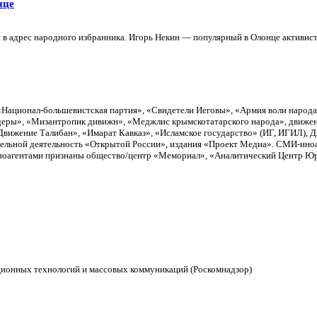
нце
в адрес народного избранника. Игорь Некин — популярный в Олонце активист.
«Национал-большевистская партия», «Свидетели Иеговы», «Армия воли народ
еры», «Мизантропик дивижн», «Меджлис крымскотатарского народа», движен
вижение Талибан», «Имарат Кавказ», «Исламское государство» (ИГ, ИГИЛ), 
тельной деятельность «Открытой России», издания «Проект Медиа». СМИ-ино
Иноагентами признаны общество/центр «Мемориал», «Аналитический Центр Юри
ционных технологий и массовых коммуникаций (Роскомнадзор)