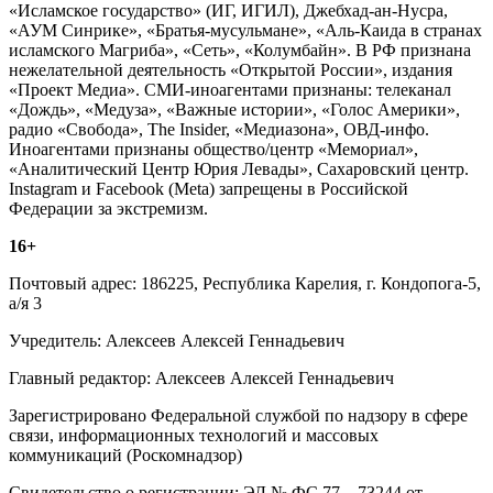
«Исламское государство» (ИГ, ИГИЛ), Джебхад-ан-Нусра,
«АУМ Синрике», «Братья-мусульмане», «Аль-Каида в странах
исламского Магриба», «Сеть», «Колумбайн». В РФ признана
нежелательной деятельность «Открытой России», издания
«Проект Медиа». СМИ-иноагентами признаны: телеканал
«Дождь», «Медуза», «Важные истории», «Голос Америки»,
радио «Свобода», The Insider, «Медиазона», ОВД-инфо.
Иноагентами признаны общество/центр «Мемориал»,
«Аналитический Центр Юрия Левады», Сахаровский центр.
Instagram и Facebook (Metа) запрещены в Российской
Федерации за экстремизм.
16+
Почтовый адрес: 186225, Республика Карелия, г. Кондопога-5,
а/я 3
Учредитель: Алексеев Алексей Геннадьевич
Главный редактор: Алексеев Алексей Геннадьевич
Зарегистрировано Федеральной службой по надзору в сфере
связи, информационных технологий и массовых
коммуникаций (Роскомнадзор)
Свидетельство о регистрации: ЭЛ № ФС 77 – 73244 от