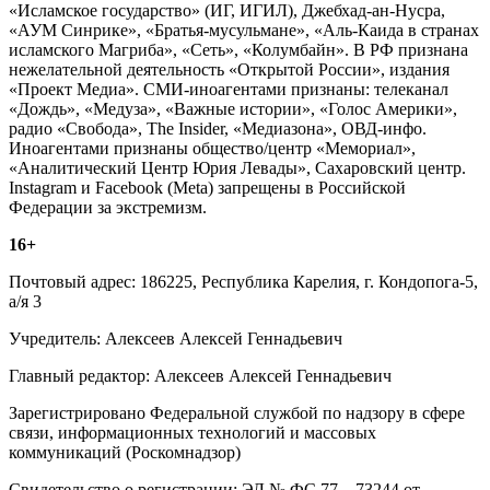
«Исламское государство» (ИГ, ИГИЛ), Джебхад-ан-Нусра,
«АУМ Синрике», «Братья-мусульмане», «Аль-Каида в странах
исламского Магриба», «Сеть», «Колумбайн». В РФ признана
нежелательной деятельность «Открытой России», издания
«Проект Медиа». СМИ-иноагентами признаны: телеканал
«Дождь», «Медуза», «Важные истории», «Голос Америки»,
радио «Свобода», The Insider, «Медиазона», ОВД-инфо.
Иноагентами признаны общество/центр «Мемориал»,
«Аналитический Центр Юрия Левады», Сахаровский центр.
Instagram и Facebook (Metа) запрещены в Российской
Федерации за экстремизм.
16+
Почтовый адрес: 186225, Республика Карелия, г. Кондопога-5,
а/я 3
Учредитель: Алексеев Алексей Геннадьевич
Главный редактор: Алексеев Алексей Геннадьевич
Зарегистрировано Федеральной службой по надзору в сфере
связи, информационных технологий и массовых
коммуникаций (Роскомнадзор)
Свидетельство о регистрации: ЭЛ № ФС 77 – 73244 от