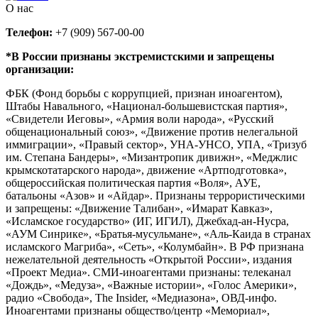
О нас
Телефон:
+7 (909) 567-00-00
*В России признаны экстремистскими и запрещены
организации:
ФБК (Фонд борьбы с коррупцией, признан иноагентом),
Штабы Навального, «Национал-большевистская партия»,
«Свидетели Иеговы», «Армия воли народа», «Русский
общенациональный союз», «Движение против нелегальной
иммиграции», «Правый сектор», УНА-УНСО, УПА, «Тризуб
им. Степана Бандеры», «Мизантропик дивижн», «Меджлис
крымскотатарского народа», движение «Артподготовка»,
общероссийская политическая партия «Воля», АУЕ,
батальоны «Азов» и «Айдар». Признаны террористическими
и запрещены: «Движение Талибан», «Имарат Кавказ»,
«Исламское государство» (ИГ, ИГИЛ), Джебхад-ан-Нусра,
«АУМ Синрике», «Братья-мусульмане», «Аль-Каида в странах
исламского Магриба», «Сеть», «Колумбайн». В РФ признана
нежелательной деятельность «Открытой России», издания
«Проект Медиа». СМИ-иноагентами признаны: телеканал
«Дождь», «Медуза», «Важные истории», «Голос Америки»,
радио «Свобода», The Insider, «Медиазона», ОВД-инфо.
Иноагентами признаны общество/центр «Мемориал»,