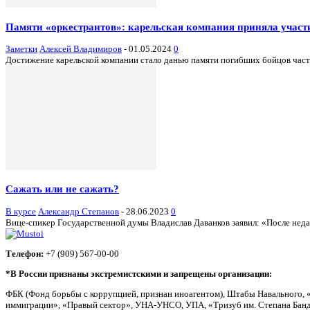
Памяти «оркестрантов»: карельская компания приняла участ
Заметки
Алексей Владимиров
-
01.05.2024
0
Достижение карельской компании стало данью памяти погибших бойцов част
Сажать или не сажать?
В курсе
Александр Степанов
-
28.06.2023
0
Вице-спикер Государственной думы Владислав Даванков заявил: «После недав
Телефон:
+7 (909) 567-00-00
*В России признаны экстремистскими и запрещены организации:
ФБК (Фонд борьбы с коррупцией, признан иноагентом), Штабы Навального, 
иммиграции», «Правый сектор», УНА-УНСО, УПА, «Тризуб им. Степана Банд