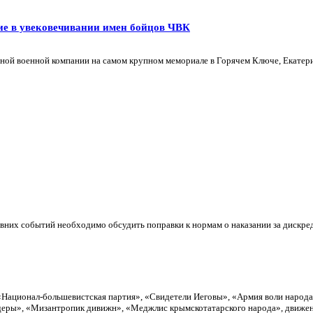
ие в увековечивании имен бойцов ЧВК
ной военной компании на самом крупном мемориале в Горячем Ключе, Екатери
них событий необходимо обсудить поправки к нормам о наказании за дискреди
«Национал-большевистская партия», «Свидетели Иеговы», «Армия воли народ
еры», «Мизантропик дивижн», «Меджлис крымскотатарского народа», движен