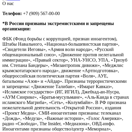
О нас
Телефон:
+7 (909) 567-00-00
*В России признаны экстремистскими и запрещены
организации:
ФБК (Фонд борьбы с коррупцией, признан иноагентом),
Штабы Навального, «Национал-большевистская партия»,
«Свидетели Иеговы», «Армия воли народа», «Русский
общенациональный союз», «Движение против нелегальной
иммиграции», «Правый сектор», УНА-УНСО, УПА, «Тризуб
им. Степана Бандеры», «Мизантропик дивижн», «Меджлис
крымскотатарского народа», движение «Артподготовка»,
общероссийская политическая партия «Воля», АУЕ,
батальоны «Азов» и «Айдар». Признаны террористическими
и запрещены: «Движение Талибан», «Имарат Кавказ»,
«Исламское государство» (ИГ, ИГИЛ), Джебхад-ан-Нусра,
«АУМ Синрике», «Братья-мусульмане», «Аль-Каида в странах
исламского Магриба», «Сеть», «Колумбайн». В РФ признана
нежелательной деятельность «Открытой России», издания
«Проект Медиа». СМИ-иноагентами признаны: телеканал
«Дождь», «Медуза», «Важные истории», «Голос Америки»,
радио «Свобода», The Insider, «Медиазона», ОВД-инфо.
Иноагентами признаны общество/центр «Мемориал»,