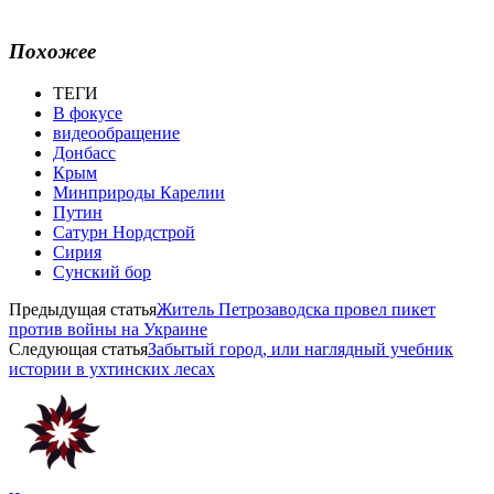
Похожее
ТЕГИ
В фокусе
видеообращение
Донбасс
Крым
Минприроды Карелии
Путин
Сатурн Нордстрой
Сирия
Сунский бор
Предыдущая статья
Житель Петрозаводска провел пикет
против войны на Украине
Следующая статья
Зaбытый город, или наглядный учебник
истории в ухтинских лесах