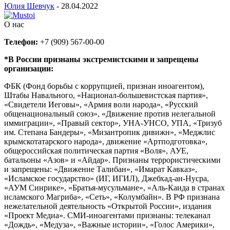
Юлия Шевчук
-
28.04.2022
О нас
Телефон:
+7 (909) 567-00-00
*В России признаны экстремистскими и запрещены
организации:
ФБК (Фонд борьбы с коррупцией, признан иноагентом),
Штабы Навального, «Национал-большевистская партия»,
«Свидетели Иеговы», «Армия воли народа», «Русский
общенациональный союз», «Движение против нелегальной
иммиграции», «Правый сектор», УНА-УНСО, УПА, «Тризуб
им. Степана Бандеры», «Мизантропик дивижн», «Меджлис
крымскотатарского народа», движение «Артподготовка»,
общероссийская политическая партия «Воля», АУЕ,
батальоны «Азов» и «Айдар». Признаны террористическими
и запрещены: «Движение Талибан», «Имарат Кавказ»,
«Исламское государство» (ИГ, ИГИЛ), Джебхад-ан-Нусра,
«АУМ Синрике», «Братья-мусульмане», «Аль-Каида в странах
исламского Магриба», «Сеть», «Колумбайн». В РФ признана
нежелательной деятельность «Открытой России», издания
«Проект Медиа». СМИ-иноагентами признаны: телеканал
«Дождь», «Медуза», «Важные истории», «Голос Америки»,