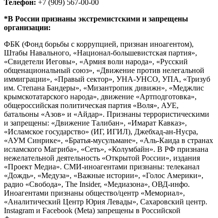
Телефон:
+7 (909) 567-00-00
*В России признаны экстремистскими и запрещены
организации:
ФБК (Фонд борьбы с коррупцией, признан иноагентом),
Штабы Навального, «Национал-большевистская партия»,
«Свидетели Иеговы», «Армия воли народа», «Русский
общенациональный союз», «Движение против нелегальной
иммиграции», «Правый сектор», УНА-УНСО, УПА, «Тризуб
им. Степана Бандеры», «Мизантропик дивижн», «Меджлис
крымскотатарского народа», движение «Артподготовка»,
общероссийская политическая партия «Воля», АУЕ,
батальоны «Азов» и «Айдар». Признаны террористическими
и запрещены: «Движение Талибан», «Имарат Кавказ»,
«Исламское государство» (ИГ, ИГИЛ), Джебхад-ан-Нусра,
«АУМ Синрике», «Братья-мусульмане», «Аль-Каида в странах
исламского Магриба», «Сеть», «Колумбайн». В РФ признана
нежелательной деятельность «Открытой России», издания
«Проект Медиа». СМИ-иноагентами признаны: телеканал
«Дождь», «Медуза», «Важные истории», «Голос Америки»,
радио «Свобода», The Insider, «Медиазона», ОВД-инфо.
Иноагентами признаны общество/центр «Мемориал»,
«Аналитический Центр Юрия Левады», Сахаровский центр.
Instagram и Facebook (Metа) запрещены в Российской