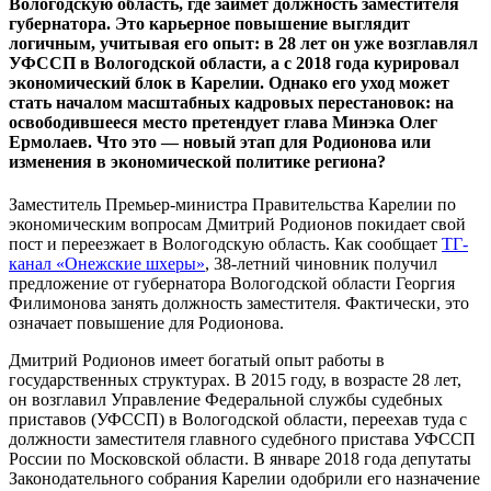
Вологодскую область, где займет должность заместителя
губернатора. Это карьерное повышение выглядит
логичным, учитывая его опыт: в 28 лет он уже возглавлял
УФССП в Вологодской области, а с 2018 года курировал
экономический блок в Карелии. Однако его уход может
стать началом масштабных кадровых перестановок: на
освободившееся место претендует глава Минэка Олег
Ермолаев. Что это — новый этап для Родионова или
изменения в экономической политике региона?
Заместитель Премьер-министра Правительства Карелии по
экономическим вопросам Дмитрий Родионов покидает свой
пост и переезжает в Вологодскую область. Как сообщает
ТГ-
канал «Онежские шхеры»
, 38-летний чиновник получил
предложение от губернатора Вологодской области Георгия
Филимонова занять должность заместителя. Фактически, это
означает повышение для Родионова.
Дмитрий Родионов имеет богатый опыт работы в
государственных структурах. В 2015 году, в возрасте 28 лет,
он возглавил Управление Федеральной службы судебных
приставов (УФССП) в Вологодской области, переехав туда с
должности заместителя главного судебного пристава УФССП
России по Московской области. В январе 2018 года депутаты
Законодательного собрания Карелии одобрили его назначение