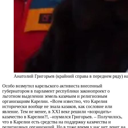
Анатолий Григорьев (крайний справа в переднем ряду) н
Особо возмутил карельского активиста внесенный
губернатором в парламент республики законопроект о
льготном выделении земель казачьим и религиозным
организациям Карелии. «Всем известно, что Карелия
исторически вообще не знала казаков, как сословие или
явление. Тем не менее, в XXI веке решили «возродить»
казачество в Карелии?!, –изумился Григорьев. – Получилось,
что в Карелии есть средства на поддержку казачества и
религиозных организаций. Но в тоже время у нас нет денег на