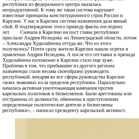
республики из федерального центра оказалась
непродуктивной. К тому же такая система нарушает
известные принципы конституционного строя России и
Карелии. У нас в Карелии система назначения дала явный
сбой. В подтверждение этого приведу факты последних
лет. Сначала в Карелию на пост главы республики
прислали Андрея Нелидова из Ленинградской области, потом
– Александра Худилайнена оттуда же. Что из этого
получилось? Почти сразу жители Карелии нашли огрехи в
правлении Андрея Нелидова. А после его отставки и прихода
Худилайнена положение в Карелии стало еще хуже.
Проблема в том, что прибывшие из другого региона
назначенцы стали весьма своеобразно руководить
республикой, внедряя во все сферы руководства Карелии
своих знакомых из-за пределов республики. Параллельно
началась активная уничтожающая кампания против
карельских политиков и бизнесменов. Были арестованы или
отстранены от должности, обвинены в преступлениях
определенные политические деятели и бизнесмены
республики», – написал президенту карельский активист.