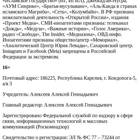
«Исламское государство» (ИГ, ИГИЛ), Джебхад-ан-Нусра,
«АУМ Синрике», «Братья-мусульмане», «Аль-Каида в странах
исламского Магриба», «Сеть», «Колумбайн». В РФ признана
нежелательной деятельность «Открытой России», издания
«Проект Медиа». СМИ-иноагентами признаны: телеканал
«Дождь», «Медуза», «Важные истории», «Голос Америки»,
радио «Свобода», The Insider, «Медиазона», ОВД-инфо.
Иноагентами признаны общество/центр «Мемориал»,
«Аналитический Центр Юрия Левады», Сахаровский центр.
Instagram и Facebook (Metа) запрещены в Российской
Федерации за экстремизм.
16+
Почтовый адрес: 186225, Республика Карелия, г. Кондопога-5,
а/я 3
Учредитель: Алексеев Алексей Геннадьевич
Главный редактор: Алексеев Алексей Геннадьевич
Зарегистрировано Федеральной службой по надзору в сфере
связи, информационных технологий и массовых
коммуникаций (Роскомнадзор)
Свидетельство о регистрации: ЭЛ № ФС 77 – 73244 от