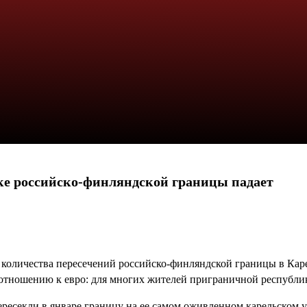
ке российско-финляндской границы падает
 количества пересечений российско-финляндской границы в Кар
о отношению к евро: для многих жителей приграничной республ
ресекли в январе границу на ее самом оживленном карельском у