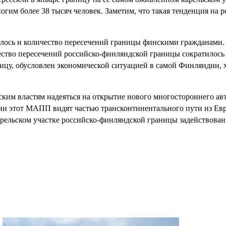
им более 38 тысяч человек. Заметим, что такая тенденция на 
лось и количество пересечений границы финскими гражданами. 
ество пересечений российско-финляндской границы сократилось 
цу, обусловлен экономической ситуацией в самой Финляндии, х
ским властям надеяться на открытие нового многостороннего а
лии этот МАПП видят частью трансконтинентального пути из Е
рельском участке российско-финляндской границы задействован