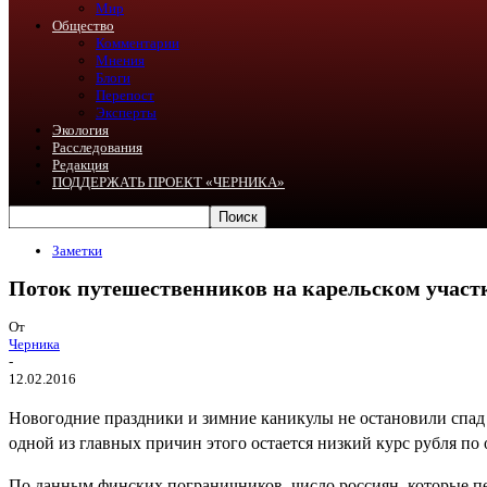
Мир
Общество
Комментарии
Мнения
Блоги
Перепост
Эксперты
Экология
Расследования
Редакция
ПОДДЕРЖАТЬ ПРОЕКТ «ЧЕРНИКА»
Заметки
Поток путешественников на карельском участ
От
Черника
-
12.02.2016
Новогодние праздники и зимние каникулы не остановили спад
одной из главных причин этого остается низкий курс рубля п
По данным финских пограничников, число россиян, которые пе