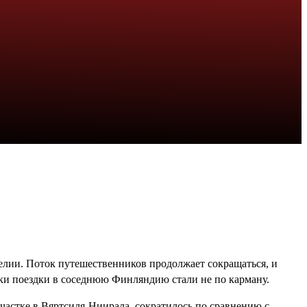
елии. Поток путешественников продолжает сокращаться, и
ики поездки в соседнюю Финляндию стали не по карману.
частке в Вяртсиля-Ниирала, сократилось по сравнению с