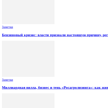
Заметки
Бензиновый кризис: власти признали настоящую причину, ре
Заметки
Миллиардная вилла, бизнес и тень «Росагролизинга»: как ж