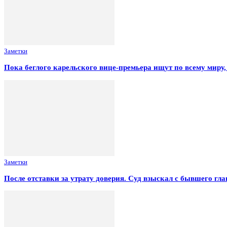
Заметки
Пока беглого карельского вице-премьера ищут по всему миру,
Заметки
После отставки за утрату доверия. Суд взыскал с бывшего гл