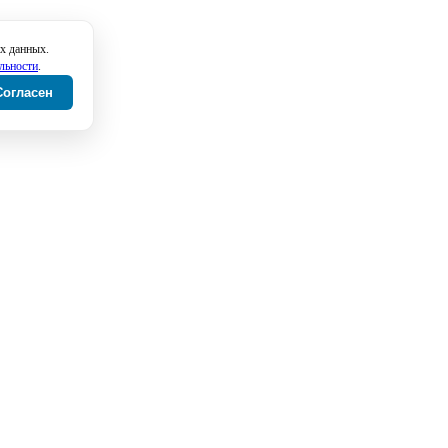
х данных.
льности
.
Согласен