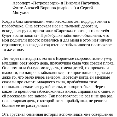
Аэропорт «Петрозаводск» и Николай Патрушев.
Фото: Алексей Воронов (mapio.net) и Сергей
Мятухин
Когда я был маленький, меня несколько лет подряд возили к
прабабушке. Она встречала нас на пыльной дороге и,
вскидывая руки, причитала: «Сиротка-сиротка, кто же тебя
будет воспитывать?» Прабабушке заботливо объясняли, что
мои родители просто развелись и для меня в этом нет ничего
страшного, но каждый год из-за ее забывчивости повторялось
то же самое.
Лет через пятнадцать, когда в Воронеже скоропостижно умер
младший брат моего деда, прабабушка была уже совсем плоха.
Она помнила былую молодость, имена детей, их проказы и
шалости, но напрочь забывала все, что произошло год назад и
даже то, что было вчера вечером. Поэтому когда ей впервые
сказали про смерть младшего сына, прабабушка тихо
поплакала, смахивая рукой слезы, и вскоре забыла. Через
какое-то время она забеспокоилась вновь, спрашивая о сыне, и
ей рассказали все заново. Так повторялось не раз и не два раз,
пока старшая дочь, с которой жила прабабушка, не решила
больше ее не расстраивать.
Эта грустная семейная история вспомнилась мне совершенно