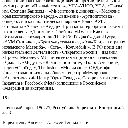
общенациональный союз», «Движение против нелегальной
иммиграции», «Правый сектор», УНА-УНСО, УПА, «Тризуб
им. Степана Бандеры», «Мизантропик дивижн», «Меджлис
крымскотатарского народа», движение «Артподготовка»,
общероссийская политическая партия «Воля», АУЕ,
батальоны «Азов» и «Айдар». Признаны террористическими
и запрещены: «Движение Талибан», «Имарат Кавказ»,
«Исламское государство» (ИГ, ИГИЛ), Джебхад-ан-Нусра,
«АУМ Синрике», «Братья-мусульмане», «Аль-Каида в странах
исламского Магриба», «Сеть», «Колумбайн». В РФ признана
нежелательной деятельность «Открытой России», издания
«Проект Медиа». СМИ-иноагентами признаны: телеканал
«Дождь», «Медуза», «Важные истории», «Голос Америки»,
радио «Свобода», The Insider, «Медиазона», ОВД-инфо.
Иноагентами признаны общество/центр «Мемориал»,
«Аналитический Центр Юрия Левады», Сахаровский центр.
Instagram и Facebook (Metа) запрещены в Российской
Федерации за экстремизм.
16+
Почтовый адрес: 186225, Республика Карелия, г. Кондопога-5,
а/я 3
Учредитель: Алексеев Алексей Геннадьевич