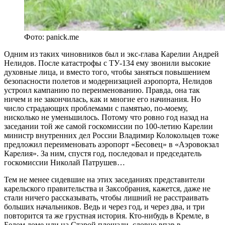
Фото: panick.me
Одним из таких чиновников был и экс-глава Карелии Андрей
Нелидов. После катастрофы с ТУ-134 ему звонили высокие
духовные лица, и вместо того, чтобы заняться повышением
безопасности полетов и модернизацией аэропорта, Нелидов
устроил кампанию по переименованию. Правда, она так
ничем и не закончилась, как и многие его начинания. Но
число страдающих проблемами с памятью, по-моему,
нисколько не уменьшилось. Потому что ровно год назад на
заседании той же самой госкомиссии по 100-летию Карелии
министр внутренних дел России Владимир Колокольцев тоже
предложил переименовать аэропорт «Бесовец» в «Аэровокзал
Карелия». За ним, спустя год, последовал и председатель
госкомиссии Николай Патрушев…
Тем не менее сидевшие на этих заседаниях представители
карельского правительства и Заксобрания, кажется, даже не
стали ничего рассказывать, чтобы лишний не расстраивать
больших начальников. Ведь и через год, и через два, и три
повторится та же грустная история. Кто-нибудь в Кремле, в
Белом доме или на Старой площади, словно впав в