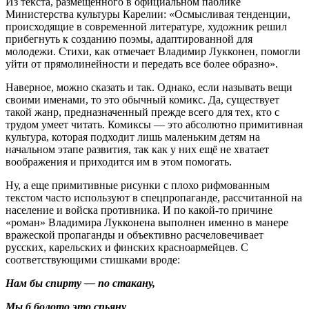
Из текста, размещенного в официальном паблике
Министерства культуры Карелии: «Осмысливая тенденции,
происходящие в современной литературе, художник решил
прибегнуть к созданию поэмы, адаптированной для
молодежи. Стихи, как отмечает Владимир Лукконен, помогли
уйти от прямолинейности и передать все более образно».
Наверное, можно сказать и так. Однако, если называть вещи
своими именами, то это обычный комикс. Да, существует
такой жанр, предназначенный прежде всего для тех, кто с
трудом умеет читать. Комиксы — это абсолютно примитивная
культура, которая подходит лишь маленьким детям на
начальном этапе развития, так как у них ещё не хватает
воображения и приходится им в этом помогать.
Ну, а еще примитивные рисунки с плохо рифмованным
текстом часто используют в спецпропаганде, рассчитанной на
население и войска противника. И по какой-то причине
«роман» Владимира Лукконена выполнен именно в манере
вражеской пропаганды и объективно расчеловечивает
русских, карельских и финских красноармейцев. С
соответствующими стишками вроде:
Нам бы спирту — по стакану,
Мы б болото это спьяну