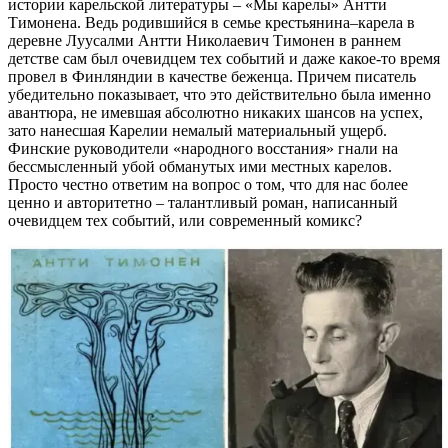
истории карельской литературы – «Мы карелы» Антти
Тимонена. Ведь родившийся в семье крестьянина–карела в
деревне Луусалми Антти Николаевич Тимонен в раннем
детстве сам был очевидцем тех событий и даже какое-то время
провел в Финляндии в качестве беженца. Причем писатель
убедительно показывает, что это действительно была именно
авантюра, не имевшая абсолютно никаких шансов на успех,
зато нанесшая Карелии немалый материальный ущерб.
Финские руководители «народного восстания» гнали на
бессмысленный убой обманутых ими местных карелов.
Просто честно ответим на вопрос о том, что для нас более
ценно и авторитетно – талантливый роман, написанный
очевидцем тех событий, или современный комикс?