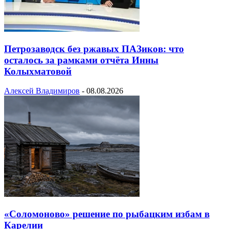
Петрозаводск без ржавых ПАЗиков: что
осталось за рамками отчёта Инны
Колыхматовой
Алексей Владимиров
-
08.08.2026
«Соломоново» решение по рыбацким избам в
Карелии