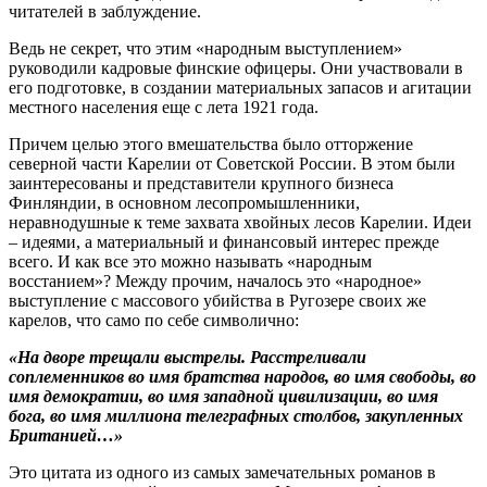
читателей в заблуждение.
Ведь не секрет, что этим «народным выступлением»
руководили кадровые финские офицеры. Они участвовали в
его подготовке, в создании материальных запасов и агитации
местного населения еще с лета 1921 года.
Причем целью этого вмешательства было отторжение
северной части Карелии от Советской России. В этом были
заинтересованы и представители крупного бизнеса
Финляндии, в основном лесопромышленники,
неравнодушные к теме захвата хвойных лесов Карелии. Идеи
– идеями, а материальный и финансовый интерес прежде
всего. И как все это можно называть «народным
восстанием»? Между прочим, началось это «народное»
выступление с массового убийства в Ругозере своих же
карелов, что само по себе символично:
«На дворе трещали выстрелы. Расстреливали
соплеменников во имя братства народов, во имя свободы, во
имя демократии, во имя западной цивилизации, во имя
бога, во имя миллиона телеграфных столбов, закупленных
Британией…»
Это цитата из одного из самых замечательных романов в