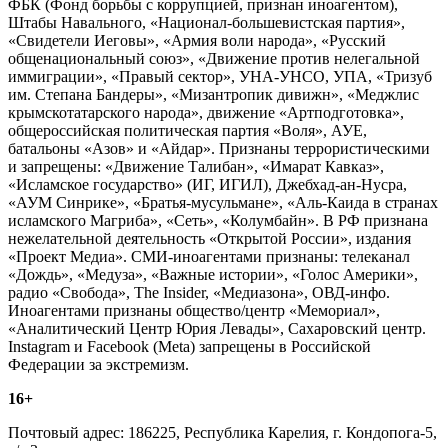
ФБК (Фонд борьбы с коррупцией, признан иноагентом),
Штабы Навального, «Национал-большевистская партия»,
«Свидетели Иеговы», «Армия воли народа», «Русский
общенациональный союз», «Движение против нелегальной
иммиграции», «Правый сектор», УНА-УНСО, УПА, «Тризуб
им. Степана Бандеры», «Мизантропик дивижн», «Меджлис
крымскотатарского народа», движение «Артподготовка»,
общероссийская политическая партия «Воля», АУЕ,
батальоны «Азов» и «Айдар». Признаны террористическими
и запрещены: «Движение Талибан», «Имарат Кавказ»,
«Исламское государство» (ИГ, ИГИЛ), Джебхад-ан-Нусра,
«АУМ Синрике», «Братья-мусульмане», «Аль-Каида в странах
исламского Магриба», «Сеть», «Колумбайн». В РФ признана
нежелательной деятельность «Открытой России», издания
«Проект Медиа». СМИ-иноагентами признаны: телеканал
«Дождь», «Медуза», «Важные истории», «Голос Америки»,
радио «Свобода», The Insider, «Медиазона», ОВД-инфо.
Иноагентами признаны общество/центр «Мемориал»,
«Аналитический Центр Юрия Левады», Сахаровский центр.
Instagram и Facebook (Metа) запрещены в Российской
Федерации за экстремизм.
16+
Почтовый адрес: 186225, Республика Карелия, г. Кондопога-5,