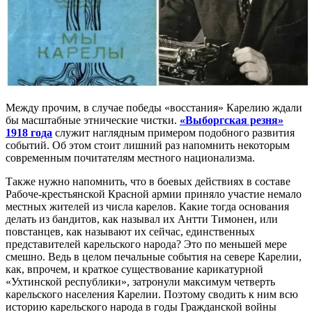
Между прочим, в случае победы «восстания» Карелию ждали
бы масштабные этнические чистки.
«Выборгская резня»
1918 года
служит наглядным примером подобного развития
событий. Об этом стоит лишний раз напомнить некоторым
современным почитателям местного национализма.
Также нужно напомнить, что в боевых действиях в составе
Рабоче-крестьянской Красной армии приняло участие немало
местных жителей из числа карелов. Какие тогда основания
делать из бандитов, как называл их Антти Тимонен, или
повстанцев, как называют их сейчас, единственных
представителей карельского народа? Это по меньшей мере
смешно. Ведь в целом печальные события на севере Карелии,
как, впрочем, и краткое существование карикатурной
«Ухтинской республики», затронули максимум четверть
карельского населения Карелии. Поэтому сводить к ним всю
историю карельского народа в годы Гражданской войны