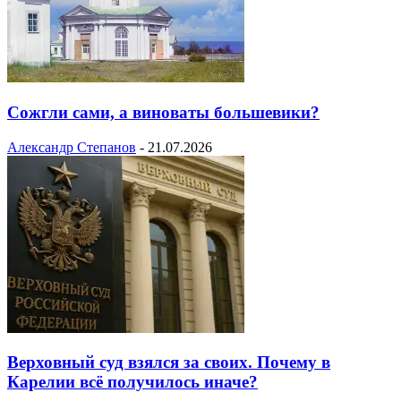
Сожгли сами, а виноваты большевики?
Александр Степанов
-
21.07.2026
Верховный суд взялся за своих. Почему в
Карелии всё получилось иначе?