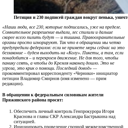
Петиция и 230 подписей граждан вокруг пенька, унич
«Наши люди, все 230, которые подписались, уже на пределе.
Сомнительное разрешение выдали, лес спилили и дальше
скорее всего пилить будут — и тишина. Правоохранительные
органы просто игнорируют. Так что в обращении мы четко
предупредили федералов: если не примете меры сейчас на это
беззаконие – будем выходить на «Колу». Пикеты, а там, если
понадобится – и перекроем движение. Не для того, чтобы
панику сеять, а чтобы до Кремля наконец дошло. Это не
угроза, это крик о помощи. Последний довод» —
прокомментировал корреспонденту «Черники» инициатор
петиции Владимир Смирнов (имя изменено — прим
редакции).
В обращении к федеральным силовикам жители
Пряжинского района просят:
Обеспечить личный контроль Генпрокурора Игоря
Краснова и главы СКР Александра Бастрыкина над
ситуацией.
Инициировать проведение срочной межведомственной