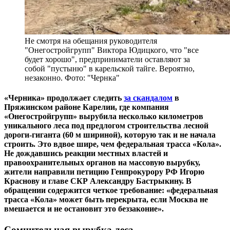
Не смотря на обещания руководителя
"Онегостройгрупп" Виктора Юдицкого, что "все
будет хорошо", предприниматели оставляют за
собой "пустыню" в карельской тайге. Вероятно,
незаконно. Фото: "Чернка"
«Черника» продолжает следить
за скандалом
в
Пряжинском районе Карелии, где компания
«Онегостройгрупп» вырубила несколько километров
уникального леса под предлогом строительства лесной
дороги-гиганта (60 м шириной), которую так и не начала
строить. Это вдвое шире, чем федеральная трасса «Кола».
Не дождавшись реакции местных властей и
правоохранительных органов на массовую вырубку,
жители направили петицию Генпрокурору РФ Игорю
Краснову и главе СКР Александру Бастрыкину. В
обращении содержится четкое требование: «федеральная
трасса «Кола» может быть перекрыта, если Москва не
вмешается и не остановит это беззаконие».
Сомнительная вырубка леса