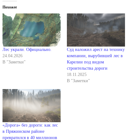
Похожее
Лес украли. Официально.
Суд наложил арест на технику
24.04.2026
компании, вырубившей лес в
В "Заметки"
Карелии под видом
строительства дороги
18.11.2025
В "Заметки"
«Дорога» без дороги: как лес
в Пряжинском районе
превратился в 40 миллионов