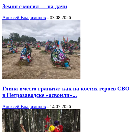
Земля с могил — на дачи
Алексей Владимиров
-
03.08.2026
Глина вместо гранита: как на костях героев СВО
в Петрозаводске «освоили»...
Алексей Владимиров
-
14.07.2026