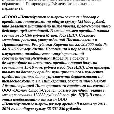
обращении к Генпрокурору РФ депутат карельского
парламента:
«С ООО «Петербургтеплоэнерго» заключен договор с
арендными платежами на общую сумму 1851000 рублей,
что является значительно ниже уровня, предусмотренного
действующей методикой. В месяц размер арендной платы
составил 154166 рублей 67 коп. (без НДС). Согласно
методики расчета, утвержденной Постановлением
Правительства Республики Карелия от 22.02.2000 года №
44-П «Об утверждении Положения о порядке передачи
имущества, находящегося в государственной
собственности Республики Карелия, в аренду и
безвозмездное пользование» арендная плата должна
составлять 15-16 млн. рублей в год (без НДС). Для примера:
только по договору аренды муниципального имущества,
предназначенного для осуществления деятельности по
теплоснабжению в г. Питкяранта, заключенного между
Администрацией Питкярантского городского поселения и
ООО «Эконом Строй-Сервис», размер арендной платы в
месяц составлял 120333 рубля 33 коп. (без НДС).В связи с
этим необоснованно занижен ООО
«Петербургтеплоэнерго» размер арендной платы за 2011-
2014 гг. на общую сумму 38 351 250 рублей».