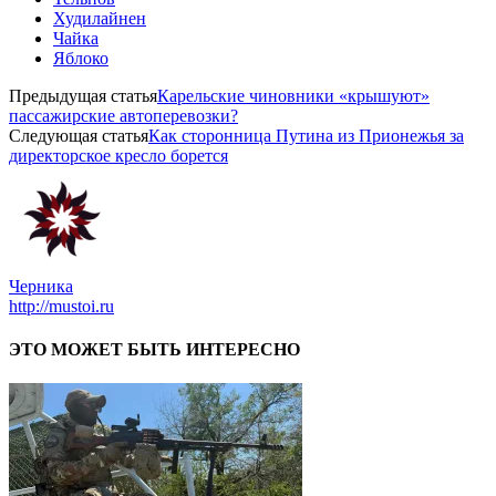
Худилайнен
Чайка
Яблоко
Предыдущая статья
Карельские чиновники «крышуют»
пассажирские автоперевозки?
Следующая статья
Как сторонница Путина из Прионежья за
директорское кресло борется
Черника
http://mustoi.ru
ЭТО МОЖЕТ БЫТЬ ИНТЕРЕСНО