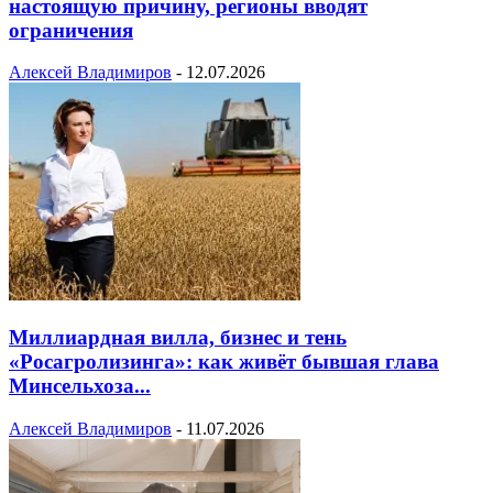
настоящую причину, регионы вводят
ограничения
Алексей Владимиров
-
12.07.2026
Миллиардная вилла, бизнес и тень
«Росагролизинга»: как живёт бывшая глава
Минсельхоза...
Алексей Владимиров
-
11.07.2026