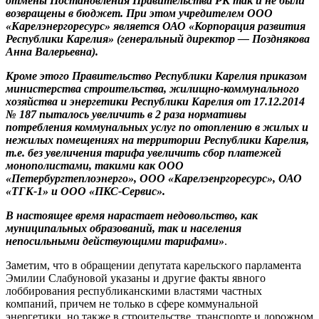
отмены Постановления Правительства РК так и не были
возвращены в бюджет. При этом учредителем ООО
«Карелэнергоресурс» является ОАО «Корпорация развития
Республики Карелия» (генеральный директор — Позднякова
Анна Валерьевна).
Кроме этого Правительство Республики Карелия приказом
министерства строительства, жилищно-коммунального
хозяйства и энергетики Республики Карелия от 17.12.2014
№ 187 пыталось увеличить в 2 раза нормативы
потребления коммунальных услуг по отоплению в жилых и
нежилых помещениях на территории Республики Карелия,
т.е. без увеличения тарифа увеличить сбор платежей
монополистами, такими как ООО
«Петербургтеплоэнерго», ООО «Карелэенргоресурс», ОАО
«ТГК-1» и ООО «ПКС-Сервис».
В настоящее время нарастает недовольство, как
муниципальных образований, так и населения
непосильными действующими тарифами»
.
Заметим, что в обращении депутата карельского парламента
Эмилии Слабуновой указаны и другие факты явного
лоббирования республиканскими властями частных
компаний, причем не только в сфере коммунальной
энергетики, но также в строительстве, транспорте и дорожном