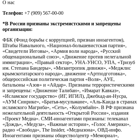
О нас
Телефон:
+7 (909) 567-00-00
*В России признаны экстремистскими и запрещены
организации:
ФБК (Фонд борьбы с коррупцией, признан иноагентом),
Штабы Навального, «Национал-большевистская партия»,
«Свидетели Иеговы», «Армия воли народа», «Русский
общенациональный союз», «Движение против нелегальной
иммиграции», «Правый сектор», УНА-УНСО, УПА, «Тризуб
им. Степана Бандеры», «Мизантропик дивижн», «Меджлис
крымскотатарского народа», движение «Артподготовка»,
общероссийская политическая партия «Воля», АУЕ,
батальоны «Азов» и «Айдар». Признаны террористическими
и запрещены: «Движение Талибан», «Имарат Кавказ»,
«Исламское государство» (ИГ, ИГИЛ), Джебхад-ан-Нусра,
«АУМ Синрике», «Братья-мусульмане», «Аль-Каида в странах
исламского Магриба», «Сеть», «Колумбайн». В РФ признана
нежелательной деятельность «Открытой России», издания
«Проект Медиа». СМИ-иноагентами признаны: телеканал
«Дождь», «Медуза», «Важные истории», «Голос Америки»,
радио «Свобода», The Insider, «Медиазона», ОВД-инфо.
Иноагентами признаны общество/центр «Мемориал»,