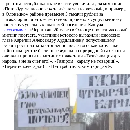
При этом республиканские власти увеличили для компании
«Петербургтеплоэнерго» тариф на тепло, который, к примеру,
в Олонецком районе превысил 3 тысячи рублей за
гигакалорию, и это, естественно, привело к существенному
росту коммунальных платежей населения. Как уже
рассказывала
«Черника», 20 марта в Олонце прошел массовый
митинг протеста, участники которого выразили недоверие
главе Карелии Александру Худилайнену, допустившему
резкий рост платы за отопление после того, как котельные в
районном центре были переведены на природный газ. Сотни
олончан пришли на митинг с плакатами «Газификация для
народа, а не за счет его!», «Газпром» карелу не товарищ!»,
«Верните кочегарки!», «Нет грабительским тарифам!».