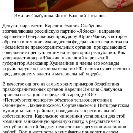
Эмилия Слабунова. Фото: Валерий Поташов
Депутат парламента Карелии Эмилия Слабунова,
возглавляющая российскую партию «Яблоко», направила
обращение Генеральному прокурору Юрию Чайке, в котором
обратила внимание руководителя федерального ведомства на
«бездействие правоохранительных органов, прикрывающих
совершение преступлений» на территории республики. Как
утверждает лидер «Яблока», нынешний карельский
губернатор Александр Худилайнен и члены его команды
«грубо нарушают законодательство РФ, нанося существенный
вред авторитету власти и материальный ущерб».
В качестве одного из самых ярких примеров бездействия
правоохранительных органов Карелии Эмилия Слабунова
привела ситуацию с передачей в аренду ООО
«Петербургтеплоэнерго» объектов теплоэнергетики в
Олонецком, Лахденпохском, Сортавальском и Питкярантском
муниципальных районах, находящихся в региональной
собственности. Карельские чиновники установили для этой
компании заниженную арендную плату, в результате чего
республиканский бюджет недосчитался десятков миллионов
рублей. Вот, в частности, какие факты приводит в своем