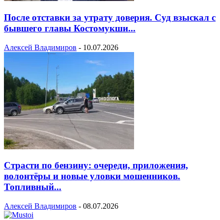
После отставки за утрату доверия. Суд взыскал с
бывшего главы Костомукши...
Алексей Владимиров
-
10.07.2026
Страсти по бензину: очереди, приложения,
волонтёры и новые уловки мошенников.
Топливный...
Алексей Владимиров
-
08.07.2026