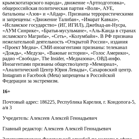
крымскотатарского народа», движение «Артподготовка»,
общероссийская политическая партия «Воля», АУЕ,
батальоны «Азов» и «Айдар». Признаны террористическими
и запрещены: «Движение Талибан», «Имарат Кавказ»,
«Исламское государство» (ИГ, ИГИЛ), Джебхад-ан-Нусра,
«АУМ Синрике», «Братья-мусульмане», «Аль-Каида в странах
исламского Магриба», «Сеть», «Колумбайн». В РФ признана
нежелательной деятельность «Открытой России», издания
«Проект Медиа». СМИ-иноагентами признаны: телеканал
«Дождь», «Медуза», «Важные истории», «Голос Америки»,
радио «Свобода», The Insider, «Медиазона», ОВД-инфо.
Иноагентами признаны общество/центр «Мемориал»,
«Аналитический Центр Юрия Левады», Сахаровский центр.
Instagram и Facebook (Metа) запрещены в Российской
Федерации за экстремизм.
16+
Почтовый адрес: 186225, Республика Карелия, г. Кондопога-5,
а/я 3
Учредитель: Алексеев Алексей Геннадьевич
Главный редактор: Алексеев Алексей Геннадьевич