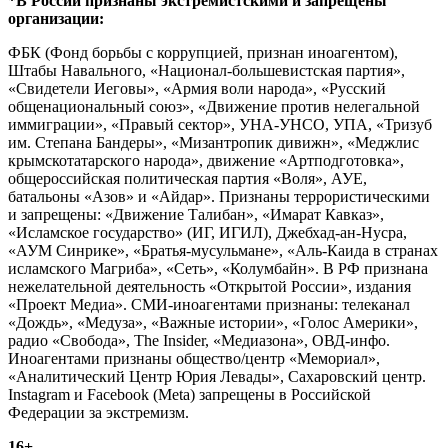
*В России признаны экстремистскими и запрещены
организации:
ФБК (Фонд борьбы с коррупцией, признан иноагентом),
Штабы Навального, «Национал-большевистская партия»,
«Свидетели Иеговы», «Армия воли народа», «Русский
общенациональный союз», «Движение против нелегальной
иммиграции», «Правый сектор», УНА-УНСО, УПА, «Тризуб
им. Степана Бандеры», «Мизантропик дивижн», «Меджлис
крымскотатарского народа», движение «Артподготовка»,
общероссийская политическая партия «Воля», АУЕ,
батальоны «Азов» и «Айдар». Признаны террористическими
и запрещены: «Движение Талибан», «Имарат Кавказ»,
«Исламское государство» (ИГ, ИГИЛ), Джебхад-ан-Нусра,
«АУМ Синрике», «Братья-мусульмане», «Аль-Каида в странах
исламского Магриба», «Сеть», «Колумбайн». В РФ признана
нежелательной деятельность «Открытой России», издания
«Проект Медиа». СМИ-иноагентами признаны: телеканал
«Дождь», «Медуза», «Важные истории», «Голос Америки»,
радио «Свобода», The Insider, «Медиазона», ОВД-инфо.
Иноагентами признаны общество/центр «Мемориал»,
«Аналитический Центр Юрия Левады», Сахаровский центр.
Instagram и Facebook (Metа) запрещены в Российской
Федерации за экстремизм.
16+