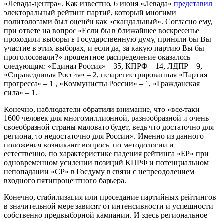
«Левада-центра». Как известно, 6 июня «Левада»
представил
электоральный рейтинг партий, который многими
политологами был оценён как «скандальный». Согласно ему,
при ответе на вопрос «Если бы в ближайшее воскресенье
проходили выборы в Государственную думу, приняли бы Вы
участие в этих выборах, и если да, за какую партию Вы бы
проголосовали?» процентное распределение оказалось
следующим: «Единая Россия» – 35, КПРФ – 14, ЛДПР – 9,
«Справедливая Россия» – 2, незарегистрированная «Партия
прогресса» – 1 , «Коммунисты России» – 1, «Гражданская
сила» – 1.
Конечно, наблюдатели обратили внимание, что «все-таки
1600 человек для многомиллионной, разнообразной и очень
своеобразной страны маловато будет, ведь что достаточно для
региона, то недостаточно для России». Именно из данного
положения возникают вопросы по методологии и,
естественно, по характеристике падения рейтинга «ЕР» при
одновременном усилении позиций КПРФ и потенциальном
непопадании «СР» в Госдуму в связи с непреодолением
входного пятипроцентного барьера.
Конечно, стабилизация или проседание партийных рейтингов
в значительной мере зависят от интенсивности и успешности
собственно предвыборной кампании. И здесь региональное