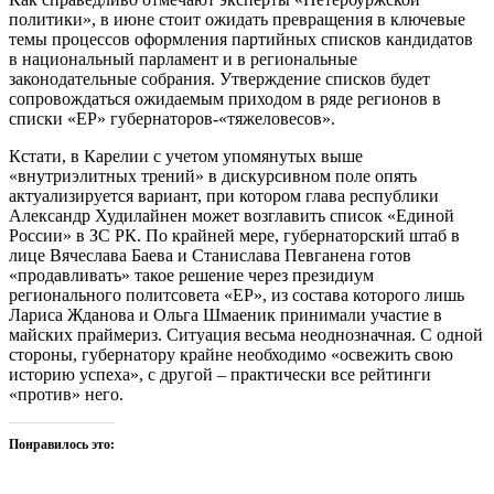
политики», в июне стоит ожидать превращения в ключевые
темы процессов оформления партийных списков кандидатов
в национальный парламент и в региональные
законодательные собрания. Утверждение списков будет
сопровождаться ожидаемым приходом в ряде регионов в
списки «ЕР» губернаторов-«тяжеловесов».
Кстати, в Карелии с учетом упомянутых выше
«внутриэлитных трений» в дискурсивном поле опять
актуализируется вариант, при котором глава республики
Александр Худилайнен может возглавить список «Единой
России» в ЗС РК. По крайней мере, губернаторский штаб в
лице Вячеслава Баева и Станислава Певганена готов
«продавливать» такое решение через президиум
регионального политсовета «ЕР», из состава которого лишь
Лариса Жданова и Ольга Шмаеник принимали участие в
майских праймериз. Ситуация весьма неоднозначная. С одной
стороны, губернатору крайне необходимо «освежить свою
историю успеха», с другой – практически все рейтинги
«против» него.
Понравилось это: