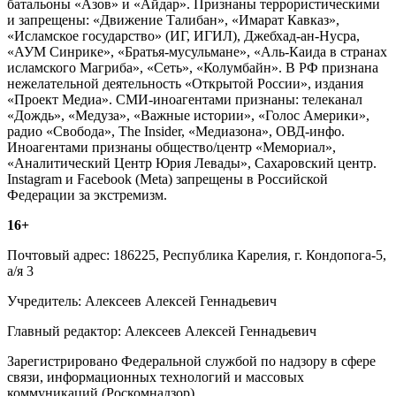
батальоны «Азов» и «Айдар». Признаны террористическими
и запрещены: «Движение Талибан», «Имарат Кавказ»,
«Исламское государство» (ИГ, ИГИЛ), Джебхад-ан-Нусра,
«АУМ Синрике», «Братья-мусульмане», «Аль-Каида в странах
исламского Магриба», «Сеть», «Колумбайн». В РФ признана
нежелательной деятельность «Открытой России», издания
«Проект Медиа». СМИ-иноагентами признаны: телеканал
«Дождь», «Медуза», «Важные истории», «Голос Америки»,
радио «Свобода», The Insider, «Медиазона», ОВД-инфо.
Иноагентами признаны общество/центр «Мемориал»,
«Аналитический Центр Юрия Левады», Сахаровский центр.
Instagram и Facebook (Metа) запрещены в Российской
Федерации за экстремизм.
16+
Почтовый адрес: 186225, Республика Карелия, г. Кондопога-5,
а/я 3
Учредитель: Алексеев Алексей Геннадьевич
Главный редактор: Алексеев Алексей Геннадьевич
Зарегистрировано Федеральной службой по надзору в сфере
связи, информационных технологий и массовых
коммуникаций (Роскомнадзор)