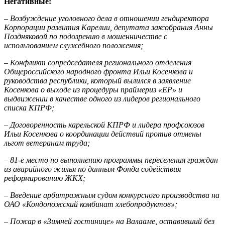
Негативные:
– Возбуждение уголовного дела в отношении гендиректора
Корпорации развития Карелии, депутата заксобрания Анны
Поздняковой по подозрению в мошенничестве с
использованием служебного положения;
– Конфликт сопредседателя регионального отделения
Общероссийского народного фронта Ильи Косенкова и
руководства республики, который вылился в заявление
Косенкова о выходе из процедуры праймериз «ЕР» и
выдвижении в качестве одного из лидеров регионального
списка КПРФ;
– Договоренность карельской КПРФ и лидера профсоюзов
Ильи Косенкова о координации действий против отмены
льгот ветеранам труда;
– 81-е место по выполнению программы переселения граждан
из аварийного жилья по данным Фонда содействия
реформированию ЖКХ;
– Введение арбитражным судом конкурсного производства на
ОАО «Кондопожский комбинат хлебопродуктов»;
– Пожар в «Зимней гостинице» на Валааме, оставивший без