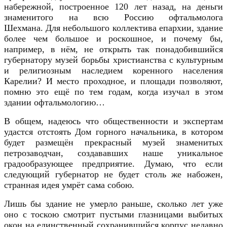
набережной, построенное 120 лет назад, на деньги
знаменитого на всю Россию офтальмолога
Шехмана.
Для небольшого коллектива епархии, здание
более чем большое и роскошное, и почему бы,
например, в нём, не открыть так понадобившийся
губернатору музей борьбы христианства с культурным
и религиозным наследием коренного населения
Карелии?
И место проходное, и площади позволяют,
помню это ещё по тем годам, когда изучал в этом
здании офтальмологию…
В общем, надеюсь что общественности и экспертам
удастся отстоять Дом горного начальника, в котором
будет размещён прекрасный музей знаменитых
петрозаводчан, создававших наше уникальное
градообразующее предприятие. Думаю, что если
следующий губернатор не будет столь же набожен,
странная идея умрёт сама собою.
Лишь бы здание не умерло раньше, сколько лет уже
оно с тоскою смотрит пустыми глазницами выбитых
окон на единственный сохранившийся корпус недавно