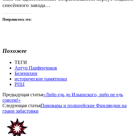
снесённого завода…
Понравилось это:
Похожее
ТЕГИ
Артур Парфенчиков
Беленихин
исторические памятники
РПЦ
Предыдущая статья
«Либо едь до Ильинского, либо не едь
совсем!»
Следующая статья
Пивовары и полицейские Финляндии на
грани забастовки