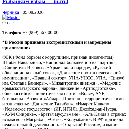
Рыбацким избам — быть!
Черника
-
05.08.2026
О нас
Телефон:
+7 (909) 567-00-00
*В России признаны экстремистскими и запрещены
организации:
ФБК (Фонд борьбы с коррупцией, признан иноагентом),
Штабы Навального, «Национал-большевистская партия»,
«Свидетели Иеговы», «Армия воли народа», «Русский
общенациональный союз», «Движение против нелегальной
иммиграции», «Правый сектор», УНА-УНСО, УПА, «Тризуб
им. Степана Бандеры», «Мизантропик дивижн», «Меджлис
крымскотатарского народа», движение «Артподготовка»,
общероссийская политическая партия «Воля», АУЕ,
батальоны «Азов» и «Айдар». Признаны террористическими
и запрещены: «Движение Талибан», «Имарат Кавказ»,
«Исламское государство» (ИГ, ИГИЛ), Джебхад-ан-Нусра,
«АУМ Синрике», «Братья-мусульмане», «Аль-Каида в странах
исламского Магриба», «Сеть», «Колумбайн». В РФ признана
нежелательной деятельность «Открытой России», издания