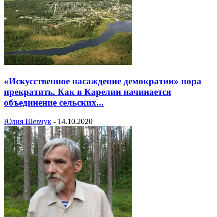
«Искусственное насаждение демократии» пора
прекратить. Как в Карелии начинается
объединение сельских...
Юлия Шевчук
-
14.10.2020