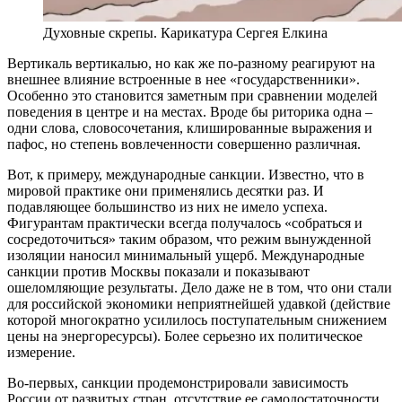
Духовные скрепы. Карикатура Сергея Елкина
Вертикаль вертикалью, но как же по-разному реагируют на
внешнее влияние встроенные в нее «государственники».
Особенно это становится заметным при сравнении моделей
поведения в центре и на местах. Вроде бы риторика одна –
одни слова, словосочетания, клишированные выражения и
пафос, но степень вовлеченности совершенно различная.
Вот, к примеру, международные санкции. Известно, что в
мировой практике они применялись десятки раз. И
подавляющее большинство из них не имело успеха.
Фигурантам практически всегда получалось «собраться и
сосредоточиться» таким образом, что режим вынужденной
изоляции наносил минимальный ущерб. Международные
санкции против Москвы показали и показывают
ошеломляющие результаты. Дело даже не в том, что они стали
для российской экономики неприятнейшей удавкой (действие
которой многократно усилилось поступательным снижением
цены на энергоресурсы). Более серьезно их политическое
измерение.
Во-первых, санкции продемонстрировали зависимость
России от развитых стран, отсутствие ее самодостаточности