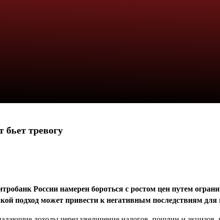
т бьет тревогу
тробанк России намерен бороться с ростом цен путем ограни
ой подход может привести к негативным последствиям для 
адающие доходы через увеличение налогов, пошлин и акцизов, 