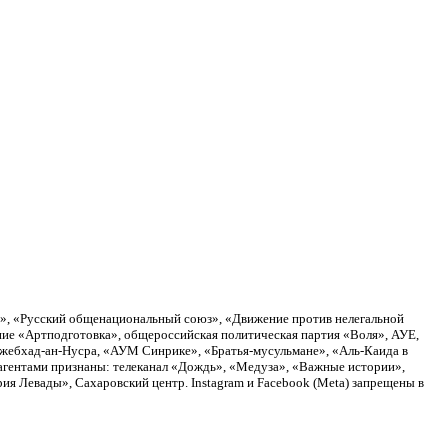
а», «Русский общенациональный союз», «Движение против нелегальной
ие «Артподготовка», общероссийская политическая партия «Воля», АУЕ,
Джебхад-ан-Нусра, «АУМ Синрике», «Братья-мусульмане», «Аль-Каида в
агентами признаны: телеканал «Дождь», «Медуза», «Важные истории»,
я Левады», Сахаровский центр. Instagram и Facebook (Metа) запрещены в