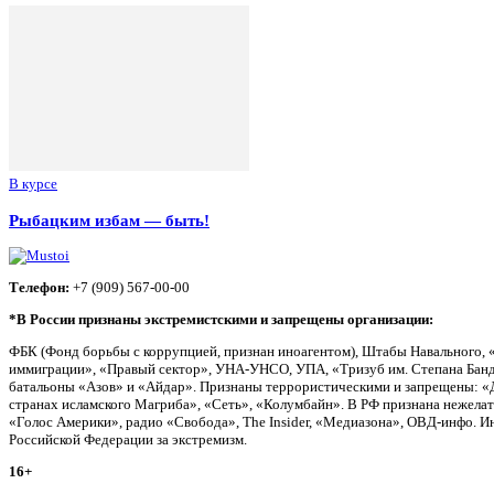
В курсе
Рыбацким избам — быть!
Телефон:
+7 (909) 567-00-00
*В России признаны экстремистскими и запрещены организации:
ФБК (Фонд борьбы с коррупцией, признан иноагентом), Штабы Навального, 
иммиграции», «Правый сектор», УНА-УНСО, УПА, «Тризуб им. Степана Банд
батальоны «Азов» и «Айдар». Признаны террористическими и запрещены: «Д
странах исламского Магриба», «Сеть», «Колумбайн». В РФ признана нежела
«Голос Америки», радио «Свобода», The Insider, «Медиазона», ОВД-инфо. 
Российской Федерации за экстремизм.
16+