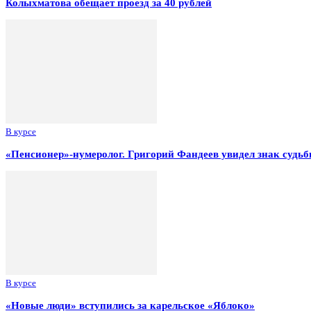
Колыхматова обещает проезд за 40 рублей
В курсе
«Пенсионер»-нумеролог. Григорий Фандеев увидел знак судьб
В курсе
«Новые люди» вступились за карельское «Яблоко»