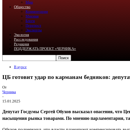
Мир
Общество
Комментарии
Мнения
Блоги
Перепост
Эксперты
Экология
Расследования
Редакция
ПОДДЕРЖАТЬ ПРОЕКТ «ЧЕРНИКА»
В курсе
ЦБ готовит удар по карманам бедняков: депута
От
Черника
-
15.01.2025
Депутат Госдумы Сергей Обухов высказал опасения, что Цен
насыщения рынка товарами. По мнению парламентария, так
Обухов подчеркнул, что власти планируют компенсировать вып