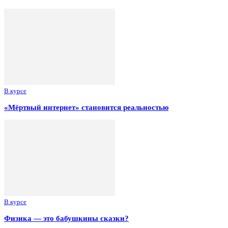
В курсе
«Мёртвый интернет» становится реальностью
В курсе
Физика — это бабушкины сказки?