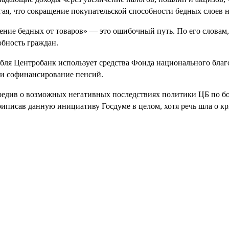
ая, что сокращение покупательской способности бедных слоев н
чение бедных от товаров» — это ошибочный путь. По его слова
бность граждан.
убля Центробанк использует средства Фонда национального благ
а и софинансирование пенсий.
редив о возможных негативных последствиях политики ЦБ по бо
исав данную инициативу Госдуме в целом, хотя речь шла о кри