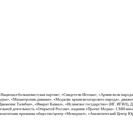
«Национал-большевистская партия», «Свидетели Иеговы», «Армия воли народ
еры», «Мизантропик дивижн», «Меджлис крымскотатарского народа», движен
вижение Талибан», «Имарат Кавказ», «Исламское государство» (ИГ, ИГИЛ), 
тельной деятельность «Открытой России», издания «Проект Медиа». СМИ-ино
Иноагентами признаны общество/центр «Мемориал», «Аналитический Центр Юри