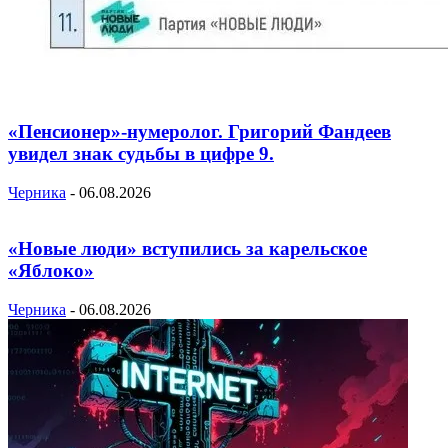
«Пенсионер»-нумеролог. Григорий Фандеев
увидел знак судьбы в цифре 9.
Черника
-
06.08.2026
«Новые люди» вступились за карельское
«Яблоко»
Черника
-
06.08.2026