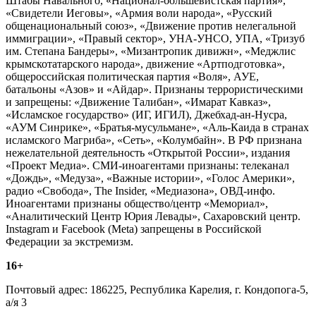
Штабы Навального, «Национал-большевистская партия»,
«Свидетели Иеговы», «Армия воли народа», «Русский
общенациональный союз», «Движение против нелегальной
иммиграции», «Правый сектор», УНА-УНСО, УПА, «Тризуб
им. Степана Бандеры», «Мизантропик дивижн», «Меджлис
крымскотатарского народа», движение «Артподготовка»,
общероссийская политическая партия «Воля», АУЕ,
батальоны «Азов» и «Айдар». Признаны террористическими
и запрещены: «Движение Талибан», «Имарат Кавказ»,
«Исламское государство» (ИГ, ИГИЛ), Джебхад-ан-Нусра,
«АУМ Синрике», «Братья-мусульмане», «Аль-Каида в странах
исламского Магриба», «Сеть», «Колумбайн». В РФ признана
нежелательной деятельность «Открытой России», издания
«Проект Медиа». СМИ-иноагентами признаны: телеканал
«Дождь», «Медуза», «Важные истории», «Голос Америки»,
радио «Свобода», The Insider, «Медиазона», ОВД-инфо.
Иноагентами признаны общество/центр «Мемориал»,
«Аналитический Центр Юрия Левады», Сахаровский центр.
Instagram и Facebook (Metа) запрещены в Российской
Федерации за экстремизм.
16+
Почтовый адрес: 186225, Республика Карелия, г. Кондопога-5,
а/я 3