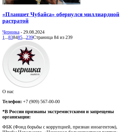
«Планшет Чубайса» обернулся миллиардной
растратой
Черника
-
29.08.2024
1
...
83
84
85
...
239
Страница 84 из 239
О нас
Телефон:
+7 (909) 567-00-00
*В России признаны экстремистскими и запрещены
организации:
ФБК (Фонд борьбы с коррупцией, признан иноагентом),