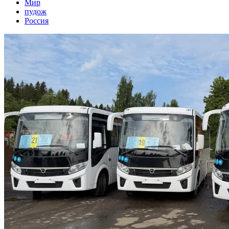
Мир
пудож
Россия