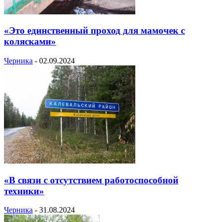
«Это единственный проход для мамочек с
колясками»
Черника
-
02.09.2024
«В связи с отсутствием работоспособной
техники»
Черника
-
31.08.2024