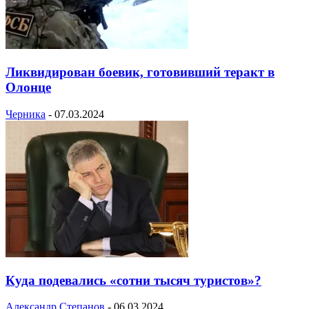
Ликвидирован боевик, готовивший теракт в
Олонце
Черника
-
07.03.2024
Куда подевались «сотни тысяч туристов»?
Александр Степанов
-
06.03.2024