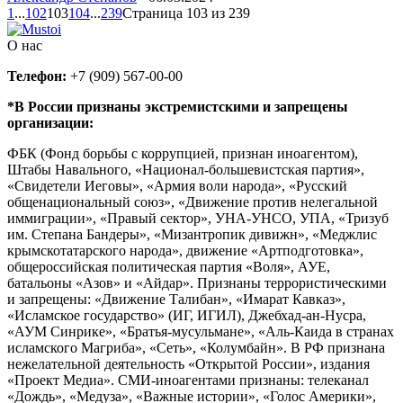
1
...
102
103
104
...
239
Страница 103 из 239
О нас
Телефон:
+7 (909) 567-00-00
*В России признаны экстремистскими и запрещены
организации:
ФБК (Фонд борьбы с коррупцией, признан иноагентом),
Штабы Навального, «Национал-большевистская партия»,
«Свидетели Иеговы», «Армия воли народа», «Русский
общенациональный союз», «Движение против нелегальной
иммиграции», «Правый сектор», УНА-УНСО, УПА, «Тризуб
им. Степана Бандеры», «Мизантропик дивижн», «Меджлис
крымскотатарского народа», движение «Артподготовка»,
общероссийская политическая партия «Воля», АУЕ,
батальоны «Азов» и «Айдар». Признаны террористическими
и запрещены: «Движение Талибан», «Имарат Кавказ»,
«Исламское государство» (ИГ, ИГИЛ), Джебхад-ан-Нусра,
«АУМ Синрике», «Братья-мусульмане», «Аль-Каида в странах
исламского Магриба», «Сеть», «Колумбайн». В РФ признана
нежелательной деятельность «Открытой России», издания
«Проект Медиа». СМИ-иноагентами признаны: телеканал
«Дождь», «Медуза», «Важные истории», «Голос Америки»,