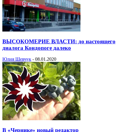
ВЫСОКОМЕРИЕ ВЛАСТИ: до настоящего
диалога Кондопоге далеко
Юлия Шевчук
-
08.01.2020
В «Чернике» новый редактор