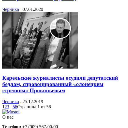
Черника
-
07.01.2020
Карельские журналисты осудили депутатский
бедлам, спровоцированный «олонецким
стрелком» Прокопьевым
Черника
-
25.12.2019
1
2
3
...
56
Страница 1 из 56
О нас
Телефон:
+7 (909) 567-00-00