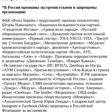
*В России признаны экстремистскими и запрещены
организации:
ФБК (Фонд борьбы с коррупцией, признан иноагентом),
Штабы Навального, «Национал-большевистская партия»,
«Свидетели Иеговы», «Армия воли народа», «Русский
общенациональный союз», «Движение против нелегальной
иммиграции», «Правый сектор», УНА-УНСО, УПА, «Тризуб
им. Степана Бандеры», «Мизантропик дивижн», «Меджлис
крымскотатарского народа», движение «Артподготовка»,
общероссийская политическая партия «Воля», АУЕ,
батальоны «Азов» и «Айдар». Признаны террористическими
и запрещены: «Движение Талибан», «Имарат Кавказ»,
«Исламское государство» (ИГ, ИГИЛ), Джебхад-ан-Нусра,
«АУМ Синрике», «Братья-мусульмане», «Аль-Каида в странах
исламского Магриба», «Сеть», «Колумбайн». В РФ признана
нежелательной деятельность «Открытой России», издания
«Проект Медиа». СМИ-иноагентами признаны: телеканал
«Дождь», «Медуза», «Важные истории», «Голос Америки»,
радио «Свобода», The Insider, «Медиазона», ОВД-инфо.
Иноагентами признаны общество/центр «Мемориал»,
«Аналитический Центр Юрия Левады», Сахаровский центр.
Instagram и Facebook (Metа) запрещены в Российской
Федерации за экстремизм.