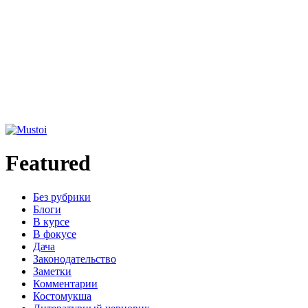
Featured
Без рубрики
Блоги
В курсе
В фокусе
Дача
Законодательство
Заметки
Комментарии
Костомукша