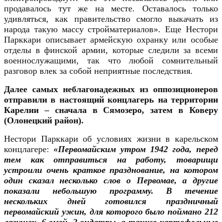
продавалось тут же на месте. Оставалось только
удивляться, как правительство смогло выкачать из
народа такую массу стройматериалов».
Еще Нестори
Парккари описывает армейскую охранку или особые
отделы в финской армии, которые следили за всеми
военнослужащими, так что любой сомнительный
разговор влек за собой неприятные последствия.
Далее самых неблагонадежных из оппозиционеров
отправили в настоящий концлагерь на территории
Карелии – сначала в Сямозеро, затем в Коверу
(Олонецкий район).
Нестори Парккари об условиях жизни в карельском
концлагере:
«Первомайским утром 1942 года, перед
тем как отправиться на работу, товарищи
устроили очень краткое празднование, на котором
один сказал несколько слов о Первомае, а другие
показали небольшую программу. В течение
нескольких дней готовился праздничный
первомайский ужин, для которого было поймано 212
лягушек, 6 змей, 2 ондатры, а также картофельные