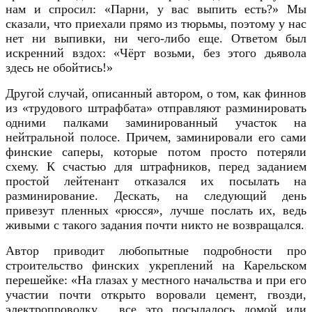
нам и спросил: «Парни, у вас выпить есть?» Мы
сказали, что приехали прямо из тюрьмы, поэтому у нас
нет ни выпивки, ни чего-либо еще. Ответом был
искренний вздох: «Чёрт возьми, без этого дьявола
здесь не обойтись!»
Другой случай,
описанный автором, о том, как финнов
из «трудового штрафбата» отправляют разминировать
одними палками заминированный участок на
нейтральной полосе. Причем, заминировали его сами
финские саперы, которые потом просто потеряли
схему. К счастью для штрафников, перед заданием
простой лейтенант отказался их посылать на
разминирование. Дескать, на следующий день
привезут пленных «рюсся», лучше послать их, ведь
живыми с такого задания почти никто не возвращался.
Автор приводит любопытные подробности про
строительство финских укреплений на Карельском
перешейке:
«На глазах у местного начальства и при его
участии почти открыто воровали цемент, гвозди,
электропроводку… все это посылалось домой или