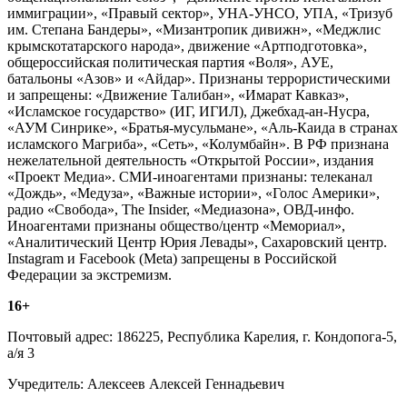
иммиграции», «Правый сектор», УНА-УНСО, УПА, «Тризуб
им. Степана Бандеры», «Мизантропик дивижн», «Меджлис
крымскотатарского народа», движение «Артподготовка»,
общероссийская политическая партия «Воля», АУЕ,
батальоны «Азов» и «Айдар». Признаны террористическими
и запрещены: «Движение Талибан», «Имарат Кавказ»,
«Исламское государство» (ИГ, ИГИЛ), Джебхад-ан-Нусра,
«АУМ Синрике», «Братья-мусульмане», «Аль-Каида в странах
исламского Магриба», «Сеть», «Колумбайн». В РФ признана
нежелательной деятельность «Открытой России», издания
«Проект Медиа». СМИ-иноагентами признаны: телеканал
«Дождь», «Медуза», «Важные истории», «Голос Америки»,
радио «Свобода», The Insider, «Медиазона», ОВД-инфо.
Иноагентами признаны общество/центр «Мемориал»,
«Аналитический Центр Юрия Левады», Сахаровский центр.
Instagram и Facebook (Metа) запрещены в Российской
Федерации за экстремизм.
16+
Почтовый адрес: 186225, Республика Карелия, г. Кондопога-5,
а/я 3
Учредитель: Алексеев Алексей Геннадьевич