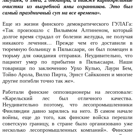
очистки из выгребной ямы охранников. Это был
самый праздничный суп на все времена».
Еще из жизни финского демократического ГУЛАГа:
«Так произошло с Вильямом Алтиненом, который
долгое время страдал от болезни желудка, не получая
никакого лечения… Прежде чем его доставили в
тюремную больницу в Пяльксаари, он был помещен в
тюрьму для ожидания отправки. Неудивительно, что
пациент умер по прибытии в Пяльксаари. Наши
товарищи по заключению Урхо Кулью, Лаури Бем,
Тойво Арола, Вилхо Пирта, Эрнст Сайкконен и многие
другие погибли точно так же».
Работали финские оппозиционеры на лесоповале:
«Карельский лес был отличного качества.
Неудивительно поэтому, что лесопромышленники
Финляндии давно зарились на него. В самом начале
войны, еще до того, как финские войска перешли
советскую границу, в стране было организовано уже
несколько лесопромышленных компаний». Финские