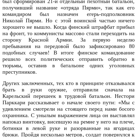
был сформирован 21-й отдельный пехотный батальон,
получивший название «отряда Пярми», так как его
командиром был назначен егерь-подполковник
Николай Пярми. Но с этой воинской частью ничего
хорошего не вышло. Когда финский штрафбат прибыл
на фронт, то коммунисты массово стали переходить на
сторону Красной Армии. За первую неделю
пребывания на передовой было зафиксировано 80
подобных случаев!
В итоге финское командование
решило всех политических отправить обратно в
тюрьмы, оставив в батальоне одних уголовных
преступников.
Других заключенных, тех кто в принципе отказывался
брать в руки оружие, отправили сначала на
Карельский перешеек в трудовой батальон. Нестори
Парккари рассказывает о начале своего пути:
«Мы с
удивлением смотрели на стоящего перед нами босого
охранника. С унылым выражением лица он выставлял
напоказ винтовку, висевшую на ремне у него на плече,
ботинки в левой руке и разорванные на ягодицах
брюки. Пройдя несколько метров, солдат повернулся к