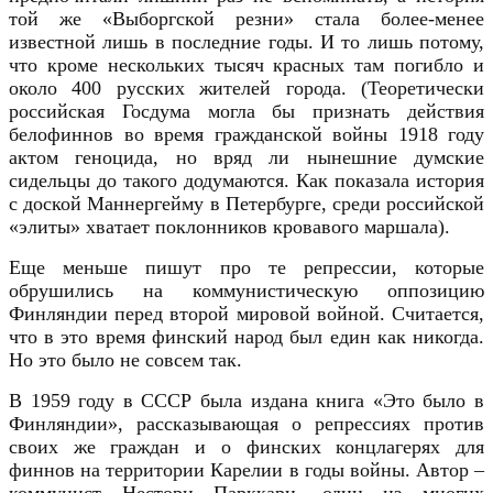
той же «Выборгской резни» стала более-менее
известной лишь в последние годы. И то лишь потому,
что кроме нескольких тысяч красных там погибло и
около 400 русских жителей города. (Теоретически
российская Госдума могла бы признать действия
белофиннов во время гражданской войны 1918 году
актом геноцида, но вряд ли нынешние думские
сидельцы до такого додумаются. Как показала история
с доской Маннергейму в Петербурге, среди российской
«элиты» хватает поклонник
ов
кровавого маршала).
Еще меньше пишут про те репрессии, которые
обрушились на коммунистическую оппозицию
Финляндии перед второй мировой войной. Считается,
что в это время финский народ был един как никогда.
Но это было не совсем так.
В
1959 году в СССР была издана книга «Это было в
Финляндии», рассказывающая о репрессиях против
своих же граждан и о финских концлагерях для
финнов на территории Карелии в годы войны. Автор –
коммунист Нестори Парккари, один из многих