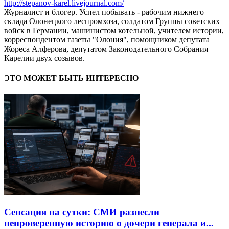
http://stepanov-karel.livejournal.com/
Журналист и блогер. Успел побывать - рабочим нижнего
склада Олонецкого леспромхоза, солдатом Группы советских
войск в Германии, машинистом котельной, учителем истории,
корреспондентом газеты "Олония", помощником депутата
Жореса Алферова, депутатом Законодательного Собрания
Карелии двух созывов.
ЭТО МОЖЕТ БЫТЬ ИНТЕРЕСНО
Сенсация на сутки: СМИ разнесли
непроверенную историю о дочери генерала и...