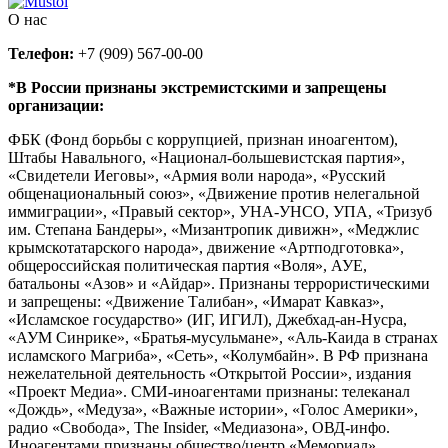
О нас
Телефон:
+7 (909) 567-00-00
*В России признаны экстремистскими и запрещены
организации:
ФБК (Фонд борьбы с коррупцией, признан иноагентом),
Штабы Навального, «Национал-большевистская партия»,
«Свидетели Иеговы», «Армия воли народа», «Русский
общенациональный союз», «Движение против нелегальной
иммиграции», «Правый сектор», УНА-УНСО, УПА, «Тризуб
им. Степана Бандеры», «Мизантропик дивижн», «Меджлис
крымскотатарского народа», движение «Артподготовка»,
общероссийская политическая партия «Воля», АУЕ,
батальоны «Азов» и «Айдар». Признаны террористическими
и запрещены: «Движение Талибан», «Имарат Кавказ»,
«Исламское государство» (ИГ, ИГИЛ), Джебхад-ан-Нусра,
«АУМ Синрике», «Братья-мусульмане», «Аль-Каида в странах
исламского Магриба», «Сеть», «Колумбайн». В РФ признана
нежелательной деятельность «Открытой России», издания
«Проект Медиа». СМИ-иноагентами признаны: телеканал
«Дождь», «Медуза», «Важные истории», «Голос Америки»,
радио «Свобода», The Insider, «Медиазона», ОВД-инфо.
Иноагентами признаны общество/центр «Мемориал»,