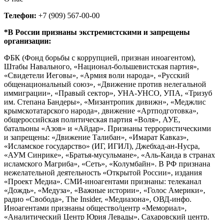
Телефон:
+7 (909) 567-00-00
*В России признаны экстремистскими и запрещены
организации:
ФБК (Фонд борьбы с коррупцией, признан иноагентом),
Штабы Навального, «Национал-большевистская партия»,
«Свидетели Иеговы», «Армия воли народа», «Русский
общенациональный союз», «Движение против нелегальной
иммиграции», «Правый сектор», УНА-УНСО, УПА, «Тризуб
им. Степана Бандеры», «Мизантропик дивижн», «Меджлис
крымскотатарского народа», движение «Артподготовка»,
общероссийская политическая партия «Воля», АУЕ,
батальоны «Азов» и «Айдар». Признаны террористическими
и запрещены: «Движение Талибан», «Имарат Кавказ»,
«Исламское государство» (ИГ, ИГИЛ), Джебхад-ан-Нусра,
«АУМ Синрике», «Братья-мусульмане», «Аль-Каида в странах
исламского Магриба», «Сеть», «Колумбайн». В РФ признана
нежелательной деятельность «Открытой России», издания
«Проект Медиа». СМИ-иноагентами признаны: телеканал
«Дождь», «Медуза», «Важные истории», «Голос Америки»,
радио «Свобода», The Insider, «Медиазона», ОВД-инфо.
Иноагентами признаны общество/центр «Мемориал»,
«Аналитический Центр Юрия Левады», Сахаровский центр.