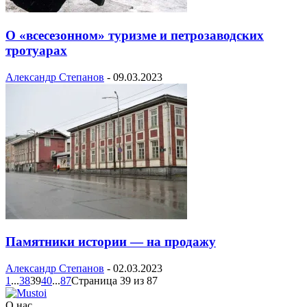
О «всесезонном» туризме и петрозаводских
тротуарах
Александр Степанов
-
09.03.2023
Памятники истории — на продажу
Александр Степанов
-
02.03.2023
1
...
38
39
40
...
87
Страница 39 из 87
О нас