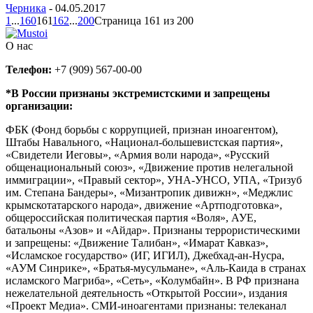
Черника
-
04.05.2017
1
...
160
161
162
...
200
Страница 161 из 200
О нас
Телефон:
+7 (909) 567-00-00
*В России признаны экстремистскими и запрещены
организации:
ФБК (Фонд борьбы с коррупцией, признан иноагентом),
Штабы Навального, «Национал-большевистская партия»,
«Свидетели Иеговы», «Армия воли народа», «Русский
общенациональный союз», «Движение против нелегальной
иммиграции», «Правый сектор», УНА-УНСО, УПА, «Тризуб
им. Степана Бандеры», «Мизантропик дивижн», «Меджлис
крымскотатарского народа», движение «Артподготовка»,
общероссийская политическая партия «Воля», АУЕ,
батальоны «Азов» и «Айдар». Признаны террористическими
и запрещены: «Движение Талибан», «Имарат Кавказ»,
«Исламское государство» (ИГ, ИГИЛ), Джебхад-ан-Нусра,
«АУМ Синрике», «Братья-мусульмане», «Аль-Каида в странах
исламского Магриба», «Сеть», «Колумбайн». В РФ признана
нежелательной деятельность «Открытой России», издания
«Проект Медиа». СМИ-иноагентами признаны: телеканал