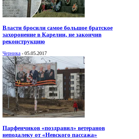
Власти бросили самое большое братское
захоронение в Карелии, не закончив
реконструкцию
Черника
-
05.05.2017
Парфенчиков «поздравил» ветеранов
неподалеку от «Невского пассажа»