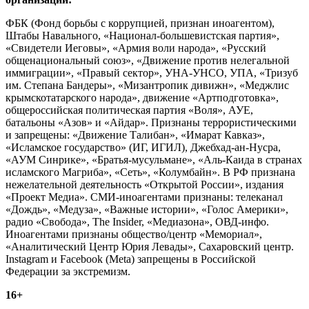
ФБК (Фонд борьбы с коррупцией, признан иноагентом),
Штабы Навального, «Национал-большевистская партия»,
«Свидетели Иеговы», «Армия воли народа», «Русский
общенациональный союз», «Движение против нелегальной
иммиграции», «Правый сектор», УНА-УНСО, УПА, «Тризуб
им. Степана Бандеры», «Мизантропик дивижн», «Меджлис
крымскотатарского народа», движение «Артподготовка»,
общероссийская политическая партия «Воля», АУЕ,
батальоны «Азов» и «Айдар». Признаны террористическими
и запрещены: «Движение Талибан», «Имарат Кавказ»,
«Исламское государство» (ИГ, ИГИЛ), Джебхад-ан-Нусра,
«АУМ Синрике», «Братья-мусульмане», «Аль-Каида в странах
исламского Магриба», «Сеть», «Колумбайн». В РФ признана
нежелательной деятельность «Открытой России», издания
«Проект Медиа». СМИ-иноагентами признаны: телеканал
«Дождь», «Медуза», «Важные истории», «Голос Америки»,
радио «Свобода», The Insider, «Медиазона», ОВД-инфо.
Иноагентами признаны общество/центр «Мемориал»,
«Аналитический Центр Юрия Левады», Сахаровский центр.
Instagram и Facebook (Metа) запрещены в Российской
Федерации за экстремизм.
16+