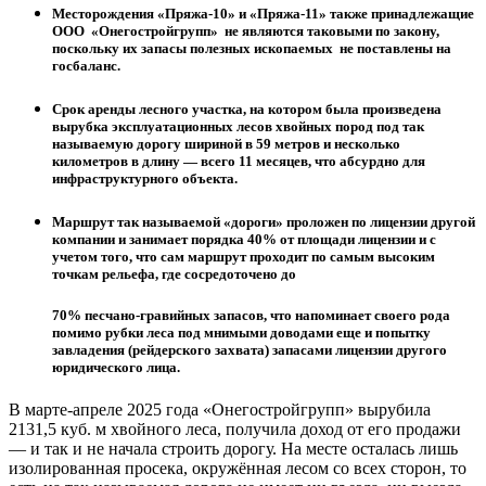
Месторождения «Пряжа-10» и «Пряжа-11» также принадлежащие
ООО «Онегостройгрупп» не являются таковыми по закону,
поскольку их запасы полезных ископаемых не поставлены на
госбаланс.
Срок аренды лесного участка, на котором была произведена
вырубка эксплуатационных лесов хвойных пород под так
называемую дорогу шириной в 59 метров и несколько
километров в длину — всего 11 месяцев, что абсурдно для
инфраструктурного объекта.
Маршрут так называемой «дороги» проложен по лицензии другой
компании и занимает порядка 40% от площади лицензии и с
учетом того, что сам маршрут проходит по самым высоким
точкам рельефа, где сосредоточено до
70% песчано-гравийных запасов, что напоминает своего рода
помимо рубки леса под мнимыми доводами еще и попытку
завладения (рейдерского захвата) запасами лицензии другого
юридического лица.
В марте-апреле 2025 года «Онегостройгрупп» вырубила
2131,5 куб. м хвойного леса, получила доход от его продажи
— и так и не начала строить дорогу. На месте осталась лишь
изолированная просека, окружённая лесом со всех сторон, то