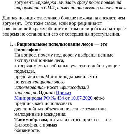
аргумент:
«проверка началась сразу после появления
информации в СМИ, и именно она легла в основу иска».
Данная позиция ответчиков больше похожа на анекдот, чем
аргумент. Это тоже самое, если вор-рецидивист
совершивший кражу обвинит в этом полицейских, которые
вовремя не остановили его от совершения преступления.
«Рациональное использование лесов — это
философия»
На вопрос, почему под дорогу выбраны ценные
эксплуатационные леса,
хотя рядом есть свободные участки и действующие
подъезды,
представитель Минприроды заявил, что
понятия
«рационального
использования»
носят
«философский
характер»
.
Однако
Приказ
Минприроды РФ № 434 от 10.07.2020
чётко
предписывает использовать
для линейных объектов нелесные земли или
малоценные насаждения.
Таким образом,
цитата из этого приказа — не
философия, а прямая
обязанность.