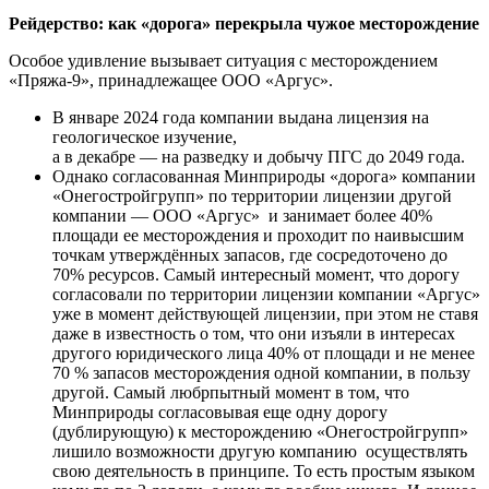
Рейдерство: как «дорога» перекрыла чужое месторождение
Особое удивление вызывает ситуация с месторождением
«Пряжа-9», принадлежащее ООО «Аргус».
В январе 2024 года компании выдана лицензия на
геологическое изучение,
а в декабре — на разведку и добычу ПГС до 2049 года.
Однако согласованная Минприроды «дорога» компании
«Онегостройгрупп» по территории лицензии другой
компании — ООО «Аргус» и занимает более 40%
площади ее месторождения и проходит по наивысшим
точкам утверждённых запасов, где сосредоточено до
70% ресурсов. Самый интересный момент, что дорогу
согласовали по территории лицензии компании «Аргус»
уже в момент действующей лицензии, при этом не ставя
даже в известность о том, что они изъяли в интересах
другого юридического лица 40% от площади и не менее
70 % запасов месторождения одной компании, в пользу
другой. Самый любрпытный момент в том, что
Минприроды согласовывая еще одну дорогу
(дублирующую) к месторождению «Онегостройгрупп»
лишило возможности другую компанию осуществлять
свою деятельность в принципе. То есть простым языком