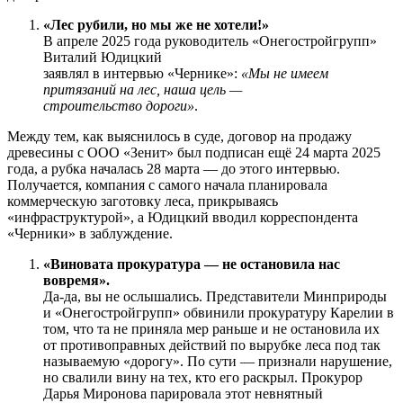
«Лес рубили, но мы же не хотели!»
В апреле 2025 года руководитель «Онегостройгрупп»
Виталий Юдицкий
заявлял в интервью «Чернике»:
«Мы не имеем
притязаний на лес, наша цель —
строительство дороги»
.
Между тем, как выяснилось в суде, договор на продажу
древесины с ООО «Зенит» был подписан ещё 24 марта 2025
года, а рубка началась 28 марта — до этого интервью.
Получается, компания с самого начала планировала
коммерческую заготовку леса, прикрываясь
«инфраструктурой», а Юдицкий вводил корреспондента
«Черники» в заблуждение.
«Виновата прокуратура — не остановила нас
вовремя».
Да-да, вы не ослышались. Представители Минприроды
и «Онегостройгрупп» обвинили прокуратуру Карелии в
том, что та не приняла мер раньше и не остановила их
от противоправных действий по вырубке леса под так
называемую «дорогу». По сути — признали нарушение,
но свалили вину на тех, кто его раскрыл. Прокурор
Дарья Миронова парировала этот невнятный