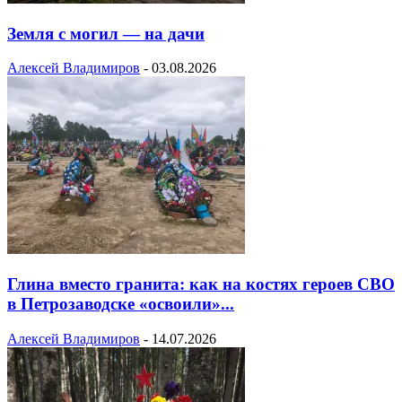
Земля с могил — на дачи
Алексей Владимиров
-
03.08.2026
Глина вместо гранита: как на костях героев СВО
в Петрозаводске «освоили»...
Алексей Владимиров
-
14.07.2026