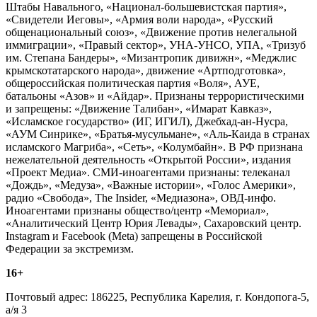
Штабы Навального, «Национал-большевистская партия»,
«Свидетели Иеговы», «Армия воли народа», «Русский
общенациональный союз», «Движение против нелегальной
иммиграции», «Правый сектор», УНА-УНСО, УПА, «Тризуб
им. Степана Бандеры», «Мизантропик дивижн», «Меджлис
крымскотатарского народа», движение «Артподготовка»,
общероссийская политическая партия «Воля», АУЕ,
батальоны «Азов» и «Айдар». Признаны террористическими
и запрещены: «Движение Талибан», «Имарат Кавказ»,
«Исламское государство» (ИГ, ИГИЛ), Джебхад-ан-Нусра,
«АУМ Синрике», «Братья-мусульмане», «Аль-Каида в странах
исламского Магриба», «Сеть», «Колумбайн». В РФ признана
нежелательной деятельность «Открытой России», издания
«Проект Медиа». СМИ-иноагентами признаны: телеканал
«Дождь», «Медуза», «Важные истории», «Голос Америки»,
радио «Свобода», The Insider, «Медиазона», ОВД-инфо.
Иноагентами признаны общество/центр «Мемориал»,
«Аналитический Центр Юрия Левады», Сахаровский центр.
Instagram и Facebook (Metа) запрещены в Российской
Федерации за экстремизм.
16+
Почтовый адрес: 186225, Республика Карелия, г. Кондопога-5,
а/я 3