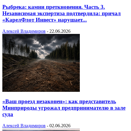
Рыбрека: камни преткновения. Часть 3.
Независимая экспертиза подтвердила: причал
«КарелФлот Инвест» нарушает...
Алексей Владимиров
-
22.06.2026
«Ваш проезд незаконен»: как представитель
Минприроды угрожал предпринимателю в зале
суда
Алексей Владимиров
-
02.06.2026