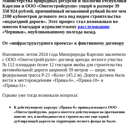
Министерства природных ресурсов и экологии Республики
Карелия и ООО «Онегостройгрупп» ущерб в размере 39
350 924 рублей, причинённый незаконной рубкой более чем
2100 кубометров делового леса под видом строительства
«подъездной дороги». Этот процесс стал возможным во
многом благодаря журналистскому
расследованию
«Черники», опубликованному полгода назад.
От «инфраструктурного проекта» к фиктивному договору
Напомним: летом 2024 года Минприроды Карелии заключило
с ООО «Онегостройгрупп» договор аренды лесного участка
№ 112 площадью более 12 гектаров якобы для строительства
автомобильной дороги шириной 59 метров — шире, чем
федеральная трасса Р-21 «Кола» (45,2 м). Дорога должна была
вести к месторождениям «Пряжа-6», «Пряжа-10» и
«Пряжа-11».
Однако уже тогда возникали вопросы:
К действующему карьеру «Пряжа-6» принадлежащего ООО
«Онегостройгрупп» дорога имеется действующая на протяжении
многих лет, и необходимости в строительстве еще одной
дублирующей дороги по территории лесного фонда не было.