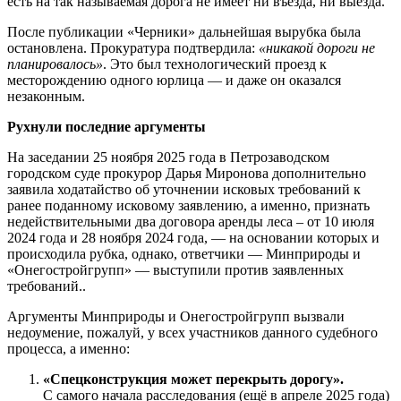
есть на так называемая дорога не имеет ни въезда, ни выезда.
После публикации «Черники» дальнейшая вырубка была
остановлена. Прокуратура подтвердила:
«никакой дороги не
планировалось»
. Это был технологический проезд к
месторождению одного юрлица — и даже он оказался
незаконным.
Рухнули последние аргументы
На заседании 25 ноября 2025 года в Петрозаводском
городском суде прокурор Дарья Миронова дополнительно
заявила ходатайство об уточнении исковых требований к
ранее поданному исковому заявлению, а именно, признать
недействительными два договора аренды леса – от 10 июля
2024 года и 28 ноября 2024 года, — на основании которых и
происходила рубка, однако, ответчики — Минприроды и
«Онегостройгрупп» — выступили против заявленных
требований..
Аргументы Минприроды и Онегостройгрупп вызвали
недоумение, пожалуй, у всех участников данного судебного
процесса, а именно:
«Спецконструкция может перекрыть дорогу».
С самого начала расследования (ещё в апреле 2025 года)